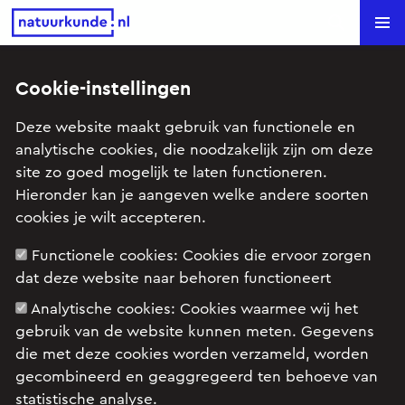
Natuurkunde.nl
Search
Artikelen
Cookie-instellingen
Deze website maakt gebruik van functionele en
analytische cookies, die noodzakelijk zijn om deze
site zo goed mogelijk te laten functioneren.
Hieronder kan je aangeven welke andere soorten
cookies je wilt accepteren.
Alle onderwerpen
Functionele cookies:
Cookies die ervoor zorgen
dat deze website naar behoren functioneert
Wat is ruimteakoestiek en wat
bepaalt de akoestiek in een
Analytische cookies:
Cookies waarmee wij het
concertzaal?
gebruik van de website kunnen meten. Gegevens
die met deze cookies worden verzameld, worden
gecombineerd en geaggregeerd ten behoeve van
statistische analyse.