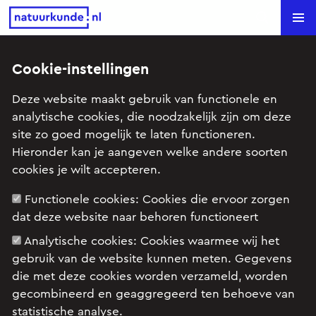
Natuurkunde.nl
Search
Filmpjes
Cookie-instellingen
Deze website maakt gebruik van functionele en
analytische cookies, die noodzakelijk zijn om deze
Op het internet kun je heel veel uitlegfilmpjes
site zo goed mogelijk te laten functioneren.
vinden die je kunnen helpen bij het begrijpen van
Hieronder kan je aangeven welke andere soorten
de natuurkundelesstof. Ze zijn ook handig bij het
cookies je wilt accepteren.
voorbereiden van je eindexamen als je er even niet
uitkomt. De meeste filmpjes zijn gemaakt door
Functionele cookies:
Cookies die ervoor zorgen
docenten. Wij hebben een groot aantal filmpjes
dat deze website naar behoren functioneert
voor je verzameld. Er zijn twee mogelijkheden om
Analytische cookies:
Cookies waarmee wij het
filmpjes te vinden: filteren op onderwerp of kijken
gebruik van de website kunnen meten. Gegevens
per site of kanaal. Op deze pagina kun je filteren
die met deze cookies worden verzameld, worden
per onderwerp. Wil je per site of kanaal kijken, klik
gecombineerd en geaggregeerd ten behoeve van
dan
hier
, daar hebben we een aantal nuttige
statistische analyse.
websites en YouTube-kanalen op een rij gezet.