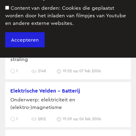
Content van derden:
Cookies die geplaatst
worden door het inladen van filmpjes van Youtube
en andere externe websites.
Afstand voorwerp en scherm
Onderwerp: licht en elektromagnetische
straling
1
2148
19:02 op 07 feb 2006
Elektrische Velden - Batterij
Onderwerp: elektriciteit en
(elektro-)magnetisme
1
2812
19:09 op 06 feb 2006