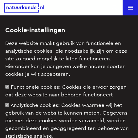
Natuurkunde.nl
Search
Vraagbaakoverzicht
Cookie-instellingen
Deze website maakt gebruik van functionele en
analytische cookies, die noodzakelijk zijn om deze
In de vraagbaak kun je een vraag stellen over
site zo goed mogelijk te laten functioneren.
natuurkunde. Wij proberen je zo snel mogelijk te
Hieronder kan je aangeven welke andere soorten
antwoorden. Wees je ervan bewust dat we geen
cookies je wilt accepteren.
pasklare antwoorden sturen, maar tips waarmee je
zelf het probleem op kunt lossen. Daar leer je het
Functionele cookies:
Cookies die ervoor zorgen
meeste van.
dat deze website naar behoren functioneert
Analytische cookies:
Cookies waarmee wij het
Stel een vraag
gebruik van de website kunnen meten. Gegevens
die met deze cookies worden verzameld, worden
gecombineerd en geaggregeerd ten behoeve van
statistische analyse.