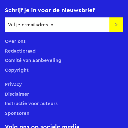
Schrijf je in voor de nieuwsbrief
Insch
Over ons
Redactieraad
Comité van Aanbeveling
Copyright
Privacy
Disclaimer
Instructie voor auteurs
Sponsoren
Volg ons op sociale media