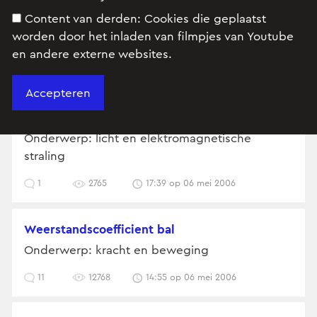
Content van derden:
Cookies die geplaatst
worden door het inladen van filmpjes van Youtube
en andere externe websites.
Polarisatie van een elektromagnetische
straling
Onderwerp: licht en elektromagnetische
straling
1
2765
17:39 op 06 mei 2006
weerstandscoefficient bal
Onderwerp: kracht en beweging
11
12768
14:55 op 06 mei 2006