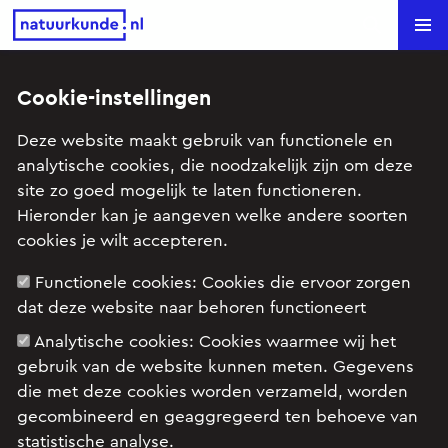
Natuurkunde.nl
Search
Vraagbaakoverzicht
Cookie-instellingen
Deze website maakt gebruik van functionele en
analytische cookies, die noodzakelijk zijn om deze
In de vraagbaak kun je een vraag stellen over
site zo goed mogelijk te laten functioneren.
natuurkunde. Wij proberen je zo snel mogelijk te
Hieronder kan je aangeven welke andere soorten
antwoorden. Wees je ervan bewust dat we geen
cookies je wilt accepteren.
pasklare antwoorden sturen, maar tips waarmee je
zelf het probleem op kunt lossen. Daar leer je het
Functionele cookies:
Cookies die ervoor zorgen
meeste van.
dat deze website naar behoren functioneert
Analytische cookies:
Cookies waarmee wij het
Stel een vraag
gebruik van de website kunnen meten. Gegevens
die met deze cookies worden verzameld, worden
gecombineerd en geaggregeerd ten behoeve van
statistische analyse.