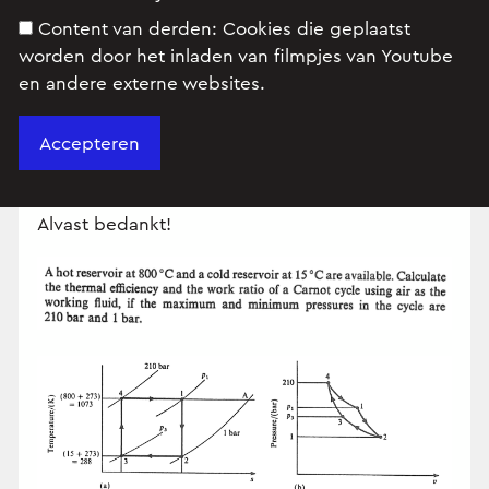
Ik heb ondertussen al meermaals geprobeerd
Content van derden:
Cookies die geplaatst
deze oefening op te lossen, maar ik snap
worden door het inladen van filmpjes van Youtube
absoluut niet hoe ik dit best doe...
en andere externe websites.
Het rendement berekenen is niet moeilijk, maar
de arbeidsverhouding vinden lukt me
gewoonweg niet. Kan iemand mij helpen met
het oplossen van deze oefening?
Alvast bedankt!