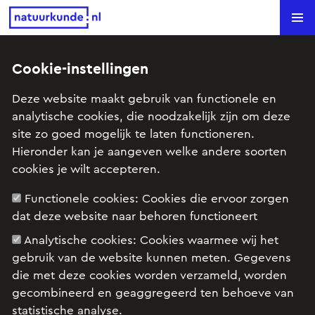
Natuurkunde.nl
Search
Cookie-instellingen
Terug naar overzicht
Deze website maakt gebruik van functionele en
analytische cookies, die noodzakelijk zijn om deze
Methode voor
site zo goed mogelijk te laten functioneren.
Hieronder kan je aangeven welke andere soorten
oplossen oefening
cookies je wilt accepteren.
Carnot cyclus
Functionele cookies:
Cookies die ervoor zorgen
dat deze website naar behoren functioneert
Max
stelde deze vraag op 28 mei 2026 om 11:12.
Analytische cookies:
Cookies waarmee wij het
gebruik van de website kunnen meten. Gegevens
die met deze cookies worden verzameld, worden
Goedemorgen iedereen,
gecombineerd en geaggregeerd ten behoeve van
statistische analyse.