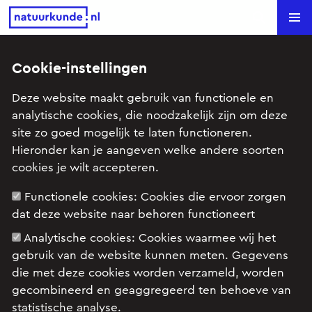
Natuurkunde.nl
Search
Cookie-instellingen
Terug naar overzicht
Deze website maakt gebruik van functionele en
analytische cookies, die noodzakelijk zijn om deze
tijdsduur
site zo goed mogelijk te laten functioneren.
Hieronder kan je aangeven welke andere soorten
ellipsbaan
cookies je wilt accepteren.
eva
stelde deze vraag op 04 januari 2021 om
Functionele cookies:
Cookies die ervoor zorgen
18:20.
dat deze website naar behoren functioneert
Analytische cookies:
Cookies waarmee wij het
gebruik van de website kunnen meten. Gegevens
Er is dus een ellipsvormig baan. De zon staat in
die met deze cookies worden verzameld, worden
brandpunt F1. Δt TU is de tijd waarin de planeet
gecombineerd en geaggregeerd ten behoeve van
traject TU aflegt, Δt TUV is waarin de planeet
statistische analyse.