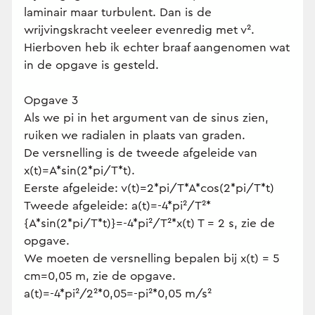
laminair maar turbulent. Dan is de
wrijvingskracht veeleer evenredig met v².
Hierboven heb ik echter braaf aangenomen wat
in de opgave is gesteld.
Opgave 3
Als we pi in het argument van de sinus zien,
ruiken we radialen in plaats van graden.
De versnelling is de tweede afgeleide van
x(t)=A*sin(2*pi/T*t).
Eerste afgeleide: v(t)=2*pi/T*A*cos(2*pi/T*t)
Tweede afgeleide: a(t)=-4*pi²/T²*
{A*sin(2*pi/T*t)}=-4*pi²/T²*x(t) T = 2 s, zie de
opgave.
We moeten de versnelling bepalen bij x(t) = 5
cm=0,05 m, zie de opgave.
a(t)=-4*pi²/2²*0,05=-pi²*0,05 m/s²