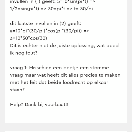
invullen in (1) geeft: 5=10*sin(pi*t) =>
1/2=sin(pi*t) => 30=pi*t => t= 30/pi
dit laatste invullen in (2) geeft:
a=10*pi*(30/pi)*cos(pi*(30/pi)) =>
a=10*30*cos(30)
Dit is echter niet de juiste oplossing, wat deed
ik nog fout?
vraag 1: Misschien een beetje een stomme
vraag maar wat heeft dit alles precies te maken
met het feit dat beide loodrecht op elkaar
staan?
Help? Dank bij voorbaat!!