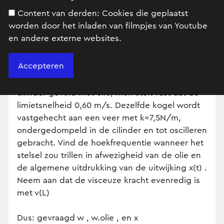
1. Bepaal de vergelijking van de baan van de
Content van derden:
Cookies die geplaatst
resulterende beweging van twee onderling
worden door het inladen van filmpjes van Youtube
loodrechte bewegingen gegeven door
en andere externe websites.
x=4sinwt en y=3sin(wt+a) voor a=0 , Pi/2 en Pi
2. Een stalen kogel (m=16g) valt verticaal in een
cilinder gevuld met olie, men stelt vast dat de
limietsnelheid 0,60 m/s. Dezelfde kogel wordt
vastgehecht aan een veer met k=7,5N/m,
ondergedompeld in de cilinder en tot oscilleren
gebracht. Vind de hoekfrequentie wanneer het
stelsel zou trillen in afwezigheid van de olie en
de algemene uitdrukking van de uitwijking x(t) .
Neem aan dat de visceuze kracht evenredig is
met v(L)
Dus: gevraagd w , w.olie , en x