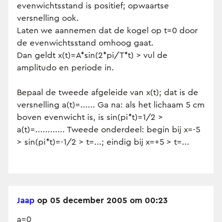
evenwichtsstand is positief; opwaartse
versnelling ook.
Laten we aannemen dat de kogel op t=0 door
de evenwichtsstand omhoog gaat.
Dan geldt x(t)=A*sin(2*pi/T*t) > vul de
amplitudo en periode in.
Bepaal de tweede afgeleide van x(t); dat is de
versnelling a(t)=...... Ga na: als het lichaam 5 cm
boven evenwicht is, is sin(pi*t)=1/2 >
a(t)=............ Tweede onderdeel: begin bij x=-5
> sin(pi*t)=-1/2 > t=...; eindig bij x=+5 > t=...
Jaap
op 05 december 2005 om 00:23
a=0