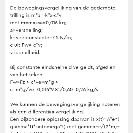
De bewegingsvergelijking van de gedempte
trilling is m*a=-k*x-c*v
met m=massa=0,016 kg;
a=versnelling;
k=veerconstante=7,5 N/m;
c uit Fw=-c*v;
v is snelheid.
Bij constante eindsnelheid ve geldt, afgezien
van het teken,
Fw=Fz > c*ve=m*g >
c=m*g/ve=0,016*9,81/0,60=0,26 kg/s
We kunnen de bewegingsvergelijking noteren
als een differentiaalvergelijking.
Een bijzondere oplossing daarvan is x(t)=A*e^(-
gamma*t)*sin(omega*t) met gamma=c/(2*m)=