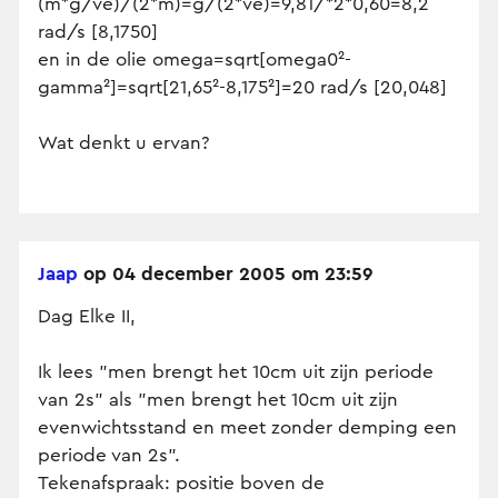
(m*g/ve)/(2*m)=g/(2*ve)=9,81/*2*0,60=8,2
rad/s [8,1750]
en in de olie omega=sqrt[omega0²-
gamma²]=sqrt[21,65²-8,175²]=20 rad/s [20,048]
Wat denkt u ervan?
Jaap
op 04 december 2005 om 23:59
Dag Elke II,
Ik lees "men brengt het 10cm uit zijn periode
van 2s" als "men brengt het 10cm uit zijn
evenwichtsstand en meet zonder demping een
periode van 2s".
Tekenafspraak: positie boven de