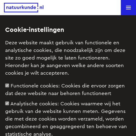
Natuurkunde.nl
Search
Cookie-instellingen
Terug naar overzicht
Deze website maakt gebruik van functionele en
analytische cookies, die noodzakelijk zijn om deze
oefeningen rond
site zo goed mogelijk te laten functioneren.
Hieronder kan je aangeven welke andere soorten
trillingen
cookies je wilt accepteren.
Elke
stelde deze vraag op 04 december 2005
Functionele cookies:
Cookies die ervoor zorgen
om 20:21.
dat deze website naar behoren functioneert
Analytische cookies:
Cookies waarmee wij het
gebruik van de website kunnen meten. Gegevens
Zouden jullie ook mij kunnen helpen met de
die met deze cookies worden verzameld, worden
volgende vragen aub?
gecombineerd en geaggregeerd ten behoeve van
statistische analyse.