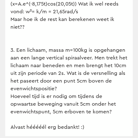
(x=A.e^(-8,175t)cos(20,05t)) Wat ik wel reeds
vond: w²= k/m = 21,65rad/s
Maar hoe ik de rest kan berekenen weet ik
niet??
3. Een lichaam, massa m=100kg is opgehangen
aan een lange vertical spiraalveer. Men trekt het
lichaam naar beneden en men brengt het 10cm
uit zijn periode van 2s. Wat is de versnelling als
het paseert door een punt 5cm boven de
evenwichtspositie?
Hoeveel tijd is er nodig om tijdens de
opwaartse beweging vanuit 5cm onder het
evenwichtspunt, 5cm erboven te komen?
Alvast hééééél erg bedankt! :)