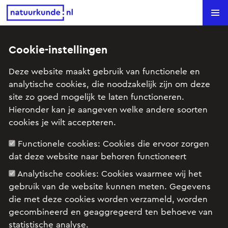
Natuurkunde.nl
Search
Cookie-instellingen
Terug naar overzicht
Deze website maakt gebruik van functionele en
analytische cookies, die noodzakelijk zijn om deze
remvertraging
site zo goed mogelijk te laten functioneren.
Hieronder kan je aangeven welke andere soorten
de
stelde deze vraag op 18 november 2005 om
cookies je wilt accepteren.
00:05.
Functionele cookies:
Cookies die ervoor zorgen
dat deze website naar behoren functioneert
wat wil zeggen een remvertraging van m/sec²
Analytische cookies:
Cookies waarmee wij het
en niet m/sec.
gebruik van de website kunnen meten. Gegevens
die met deze cookies worden verzameld, worden
gecombineerd en geaggregeerd ten behoeve van
statistische analyse.