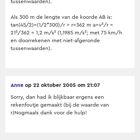
tussenwaarden).
Als 300 m de lengte van de koorde AB is:
tan(45/2)=(1/2*300)/r > r=362 m a=v²/r =
21²/362 = 1,2 m/s² (1,1985 m/s²; met 75 km/h
en doorrekenen met niet-afgeronde
tussenwaarden).
Anne
op 22 oktober 2005 om 21:07
Sorry, dan had ik blijkbaar ergens een
rekenfoutje gemaakt (bij de waarde van
r)Nogmaals dank voor de hulp!