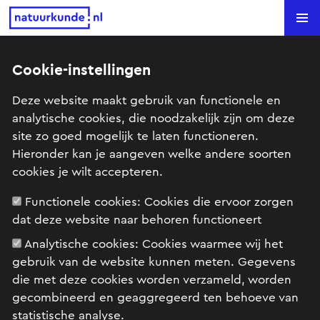
Natuurkunde.nl
Search
Cookie-instellingen
Terug naar overzicht
Deze website maakt gebruik van functionele en
analytische cookies, die noodzakelijk zijn om deze
versnelling
site zo goed mogelijk te laten functioneren.
Hieronder kan je aangeven welke andere soorten
Anne
stelde deze vraag op 19 oktober 2005 om
cookies je wilt accepteren.
21:05.
Functionele cookies:
Cookies die ervoor zorgen
dat deze website naar behoren functioneert
Een wagen neemt een bocht (de kromming
Analytische cookies:
Cookies waarmee wij het
tussen de punten A en B blijft constant) met
gebruik van de website kunnen meten. Gegevens
een snelheid waarvan de grootte constant en
die met deze cookies worden verzameld, worden
gelijk aan 74 km/h blijft. De punten A en B
gecombineerd en geaggregeerd ten behoeve van
bevinden zich op een afstand van 300m en de
statistische analyse.