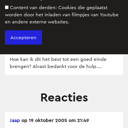
richting van de ogenblikkelijke snelheden in A
Content van derden:
Cookies die geplaatst
en B maken een hoek van 45°.
worden door het inladen van filmpjes van Youtube
Met welke versnelling gebeurt deze beweging?
en andere externe websites.
Allereest maakte ik een figuur waarop ik alle
gegevens aanduidde maar ik bekom bijlange
niet de juiste oplossing (a=1,11m/s²)?
Hoe kan ik dit het best tot een goed einde
brengen? Alvast bedankt voor de hulp....
Reacties
Jaap
op 19 oktober 2005 om 21:49