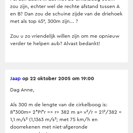
zou zijn, echter wel de rechte afstand tussen A
en B? Dan zou de schuine zijde van de driehoek
met als top 45°, 300m zijn... ?
Zou u zo vriendelijk willen zijn om me opnieuw
verder te helpen aub? Alvast bedankt!
Jaap
op 22 oktober 2005 om 19:00
Dag Anne,
Als 300 m de lengte van de cirkelboog is:
8*300m= 2*PI*r => r= 382 m a= v²/r = 21²/382 =
1,1 m/s² (1,1363 m/s²; met 75 km/h en
doorrekenen met niet-afgeronde