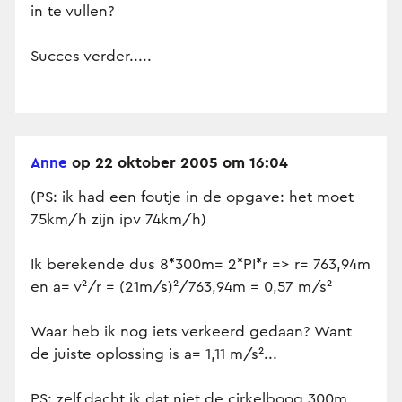
in te vullen?
Succes verder.....
Anne
op 22 oktober 2005 om 16:04
(PS: ik had een foutje in de opgave: het moet
75km/h zijn ipv 74km/h)
Ik berekende dus 8*300m= 2*PI*r => r= 763,94m
en a= v²/r = (21m/s)²/763,94m = 0,57 m/s²
Waar heb ik nog iets verkeerd gedaan? Want
de juiste oplossing is a= 1,11 m/s²...
PS: zelf dacht ik dat niet de cirkelboog 300m