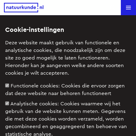
Natuurkunde.nl
Search
Cookie-instellingen
Terug naar overzicht
Deze website maakt gebruik van functionele en
analytische cookies, die noodzakelijk zijn om deze
treksterkte haar
site zo goed mogelijk te laten functioneren.
Hieronder kan je aangeven welke andere soorten
Tom
stelde deze vraag op 25 augustus 2005
cookies je wilt accepteren.
om 15:07.
Functionele cookies:
Cookies die ervoor zorgen
dat deze website naar behoren functioneert
Ik ga voor (een soort van) profielwerkstuk naar
Analytische cookies:
Cookies waarmee wij het
verschillende factoren kijken die beinvloeden
gebruik van de website kunnen meten. Gegevens
hoeveel kracht er nodig is om een haar te laten
die met deze cookies worden verzameld, worden
breken. Nou zit ik nog een beetje in de knoop
gecombineerd en geaggregeerd ten behoeve van
met hoe ik het experiment ga opzetten. Ik
statistische analyse.