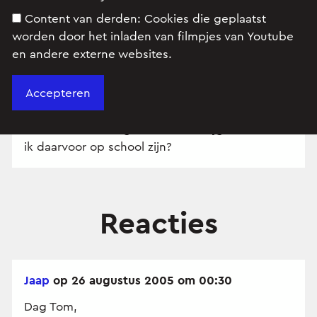
dacht, wat heel effectief is, is om een
Content van derden:
Cookies die geplaatst
weegschaal te nemen, daar een massa op te
worden door het inladen van filmpjes van Youtube
zetten (paar kg), en de haar gewoon kapot te
en andere externe websites.
trekken. Als de weegschaal een beetje
nauwkeurig is krijg je goede resultaten lijkt mij.
Ook hoorde ik dat er apparaatjes zijn om hele
dunne voorwerpen (haren) te meten, maar
waar zou ik die ergens kunnen krijgen? Of moet
ik daarvoor op school zijn?
Reacties
Jaap
op 26 augustus 2005 om 00:30
Dag Tom,