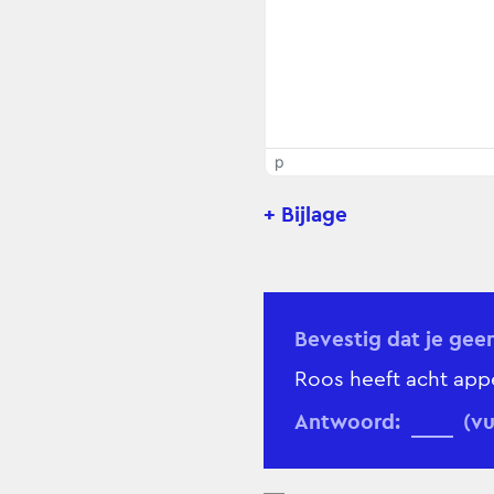
p
+ Bijlage
Bevestig dat je gee
Roos heeft acht appe
Antwoord:
(vu