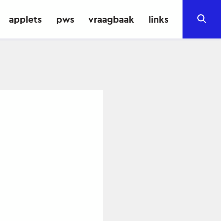
applets
pws
vraagbaak
links
Sea