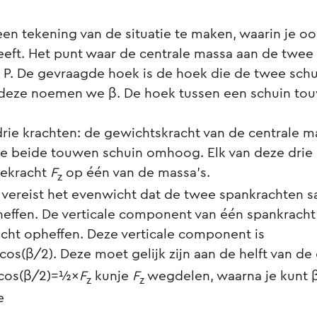
 een tekening van de situatie te maken, waarin je oo
geeft. Het punt waar de centrale massa aan de twe
 P. De gevraagde hoek is de hoek die de twee schu
deze noemen we β. De hoek tussen een schuin touw
rie krachten: de gewichtskracht van de centrale m
e beide touwen schuin omhoog. Elk van deze drie 
tekracht
F
op één van de massa's.
z
ng vereist het evenwicht dat de twee spankrachten 
effen. De verticale component van één spankracht
cht opheffen. Deze verticale component is
cos(β/2). Deze moet gelijk zijn aan de helft van de
cos(β/2)=½×
F
kunje
F
wegdelen, waarna je kunt β
z
z
e