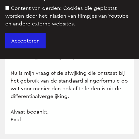
afwijking wanneer de hoek groter wordt, deze
Content van derden:
Cookies die geplaatst
afwijking ontstaat doordat bij het oplossen van
worden door het inladen van filmpjes van Youtube
de differentiaalvergelijking:
en andere externe websites.
wordt gesteld waardoor de
differentiaalvergelijking lineair wordt een
daardoor gemakkelijker op te lossen is.
Nu is mijn vraag of de afwijking die ontstaat bij
het gebruik van de standaard slingerformule op
wat voor manier dan ook af te leiden is uit de
differentiaalvergelijking.
Alvast bedankt.
Paul