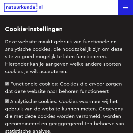
Natuurkunde.nl
Search
Cookie-instellingen
Terug naar overzicht
Deze website maakt gebruik van functionele en
analytische cookies, die noodzakelijk zijn om deze
Afwijking
site zo goed mogelijk te laten functioneren.
Hieronder kan je aangeven welke andere soorten
slingerformule
cookies je wilt accepteren.
Paul
stelde deze vraag op 11 maart 2006 om
Functionele cookies:
Cookies die ervoor zorgen
18:59.
dat deze website naar behoren functioneert
Analytische cookies:
Cookies waarmee wij het
gebruik van de website kunnen meten. Gegevens
De slingerformule die in het algemeen gebruikt
die met deze cookies worden verzameld, worden
wordt voor het het geven van de uitwijking van
gecombineerd en geaggregeerd ten behoeve van
een slinger u(t) = A * sin(2pi*f*t) , heeft een
statistische analyse.