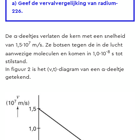
a) Geef de vervalvergelijking van radium-
226.
De α-deeltjes verlaten de kern met een snelheid
7
van 1,5·10
m/s. Ze botsen tegen de in de lucht
-8
aanwezige moleculen en komen in 1,0·10
s tot
stilstand.
In figuur 2 is het (v,t)-diagram van een α-deeltje
getekend.