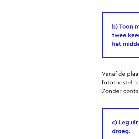
b) Toon m
twee keer
het midde
Vanaf de plaa
fototoestel t
Zonder contac
c) Leg ui
droeg.