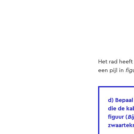
Het rad heeft
een pijl in
fig
d) Bepaa
die de ka
figuur (
Bi
zwaartekr