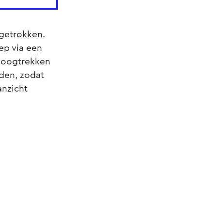
getrokken.
ep via een
hoogtrekken
den, zodat
anzicht