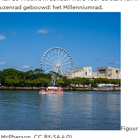
uzenrad gebouwd: het Millenniumrad.
Figuur
 McPherson, CC BY-SA 4.0)