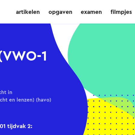
artikelen
opgaven
examen
filmpjes
 (VWO-1
ht in
icht en lenzen) (havo)
1 tijdvak 2: