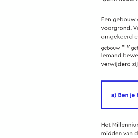
Een gebouw o
voorgrond. V
omgekeerd ev
=
v
gebouw
ge
Iemand bewee
verwijderd zi
a) Ben je
Het Millenniu
midden van de