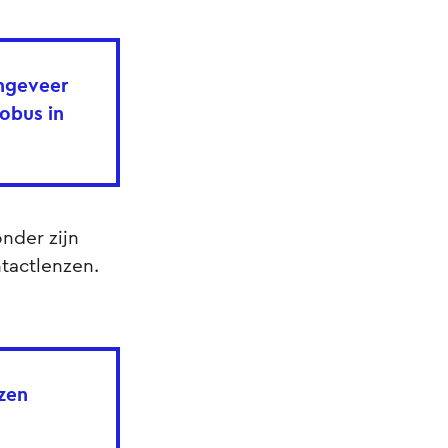
ongeveer
tobus in
onder zijn
ntactlenzen.
nzen