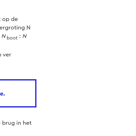
t op de
ergroting N
s
N
:
N
boot
 ver
e.
 brug in het