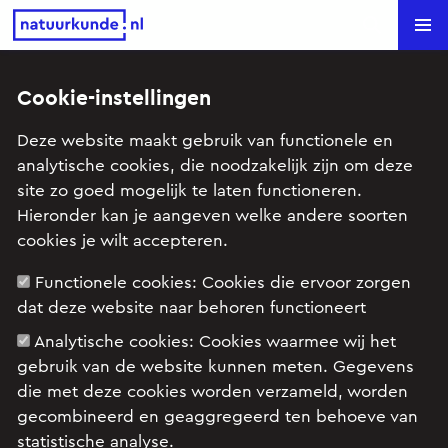
Natuurkunde.nl
Search
Cookie-instellingen
Koperstapeling (VWO1, 2007-2,
Deze website maakt gebruik van functionele en
opg 1)
analytische cookies, die noodzakelijk zijn om deze
site zo goed mogelijk te laten functioneren.
Onderwerp: Atoomfysica, Ioniserende straling,
Hieronder kan je aangeven welke andere soorten
radioactiviteit, Kern- & Deeltjesprocessen (vwo)
cookies je wilt accepteren.
Functionele cookies:
Cookies die ervoor zorgen
dat deze website naar behoren functioneert
Examenopgave natuurkunde 1 VWO, 2007 tijdvak
2: opgave 1
Analytische cookies:
Cookies waarmee wij het
gebruik van de website kunnen meten. Gegevens
die met deze cookies worden verzameld, worden
gecombineerd en geaggregeerd ten behoeve van
statistische analyse.