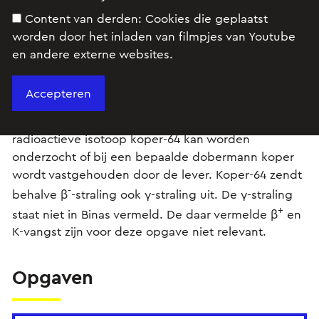
Content van derden:
Cookies die geplaatst
worden door het inladen van filmpjes van Youtube
en andere externe websites.
Bij het hondenras 'dobermann' ontstaat relatief vaak
de ziekte hepatitis als gevolg van opeenhoping
(stapeling) van koper in de lever. Met behulp van de
radioactieve isotoop koper-64 kan worden
onderzocht of bij een bepaalde dobermann koper
wordt vastgehouden door de lever. Koper-64 zendt
-
behalve β
-straling ook γ-straling uit. De γ-straling
+
staat niet in Binas vermeld. De daar vermelde β
en
K-vangst zijn voor deze opgave niet relevant.
Opgaven