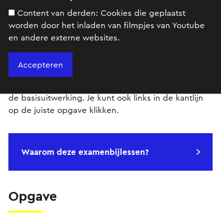
Content van derden:
Cookies die geplaatst
worden door het inladen van filmpjes van Youtube
en andere externe websites.
Dit is een uitgebreide uitwerking van de genoemde
examensom, voorzien van achtergrondinformatie en
een stukje verdieping in de stof. Ben je alleen
geïnteresseerd in de antwoorden klik dan
hier
voor
de basisuitwerking. Je kunt ook links in de kantlijn
op de juiste opgave klikken.
Waarom deze examenbijlessen?
Opgave