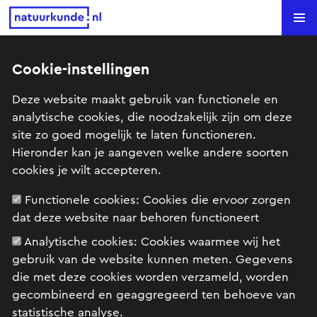
Natuurkunde.nl
Search
Cookie-instellingen
Examenbijles Sojoez (VWO
Deze website maakt gebruik van functionele en
2006)
analytische cookies, die noodzakelijk zijn om deze
site zo goed mogelijk te laten functioneren.
Onderwerp: Kracht en beweging
Hieronder kan je aangeven welke andere soorten
cookies je wilt accepteren.
Functionele cookies:
Cookies die ervoor zorgen
Examenopgave VWO natuurkunde 12 2006 tijdvak
dat deze website naar behoren functioneert
II: opgave 2
Analytische cookies:
Cookies waarmee wij het
gebruik van de website kunnen meten. Gegevens
die met deze cookies worden verzameld, worden
gecombineerd en geaggregeerd ten behoeve van
statistische analyse.