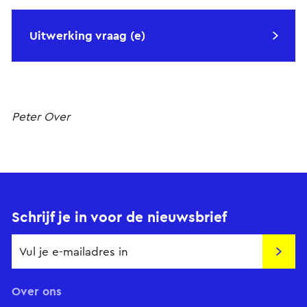
Uitwerking vraag (e)
Peter Over
Schrijf je in voor de nieuwsbrief
Insch
Over ons