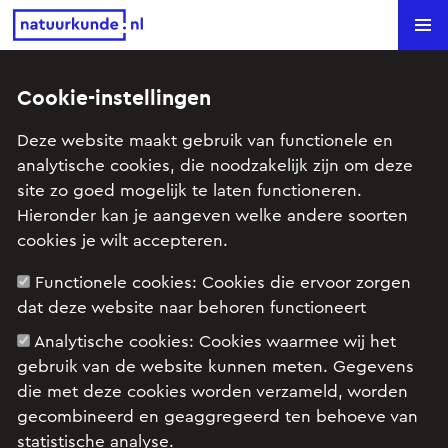
Natuurkunde.nl
Search
Cookie-instellingen
Vijftig meter vlinderslag (VWO-
Deze website maakt gebruik van functionele en
2,2011 opg1)
analytische cookies, die noodzakelijk zijn om deze
site zo goed mogelijk te laten functioneren.
Onderwerp: Arbeid en energie, Kracht en beweging,
Hieronder kan je aangeven welke andere soorten
Rechtlijnige beweging, Trilling en golf
cookies je wilt accepteren.
Functionele cookies:
Cookies die ervoor zorgen
dat deze website naar behoren functioneert
Examenopgave VWO, natuurkunde, 2011 tijdvak 2,
opgave 1: Vijftig meter vlinderslag
Analytische cookies:
Cookies waarmee wij het
gebruik van de website kunnen meten. Gegevens
die met deze cookies worden verzameld, worden
gecombineerd en geaggregeerd ten behoeve van
statistische analyse.