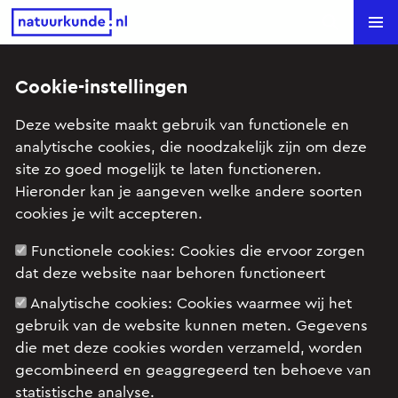
Natuurkunde.nl
Search
Cookie-instellingen
Space Shot (HAVO 1 2003-I)
Deze website maakt gebruik van functionele en
analytische cookies, die noodzakelijk zijn om deze
Onderwerp: Kracht en beweging
site zo goed mogelijk te laten functioneren.
Hieronder kan je aangeven welke andere soorten
cookies je wilt accepteren.
Examenopgave HAVO natuurkunde 1 2003 tijdvak
I: opgave 4
Functionele cookies:
Cookies die ervoor zorgen
dat deze website naar behoren functioneert
Analytische cookies:
Cookies waarmee wij het
gebruik van de website kunnen meten. Gegevens
die met deze cookies worden verzameld, worden
gecombineerd en geaggregeerd ten behoeve van
statistische analyse.