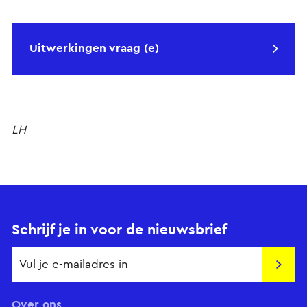
Uitwerkingen vraag (e)
LH
Schrijf je in voor de nieuwsbrief
Insch
Over ons