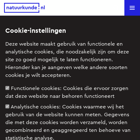
Natuurkunde.nl
Search
Cookie-instellingen
Actiniden (HAVO12 2006-II)
Deze website maakt gebruik van functionele en
analytische cookies, die noodzakelijk zijn om deze
Onderwerp: Atoomfysica, Kern- & Deeltjesprocessen
site zo goed mogelijk te laten functioneren.
(vwo)
Hieronder kan je aangeven welke andere soorten
cookies je wilt accepteren.
Examenopgave natuurkunde 12 2006 tijdvak 2:
Functionele cookies:
Cookies die ervoor zorgen
opgave 4
dat deze website naar behoren functioneert
Analytische cookies:
Cookies waarmee wij het
gebruik van de website kunnen meten. Gegevens
die met deze cookies worden verzameld, worden
gecombineerd en geaggregeerd ten behoeve van
statistische analyse.