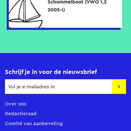
Schommelboot (VWO 1,2
2005-I)
Schrijf je in voor de nieuwsbrief
Insch
Over ons
Redactieraad
Comité van Aanbeveling