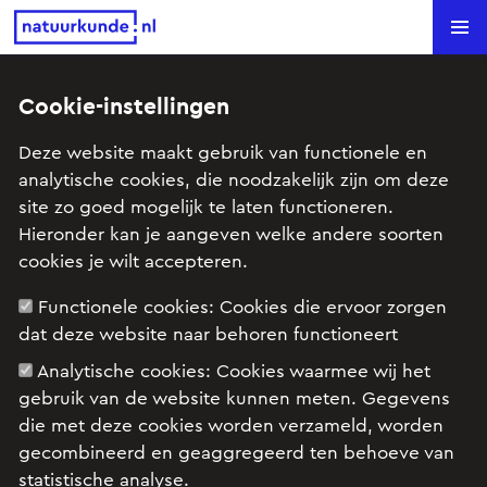
Natuurkunde.nl
Search
Cookie-instellingen
Schommelboot (VWO1 2005-I)
Deze website maakt gebruik van functionele en
analytische cookies, die noodzakelijk zijn om deze
Onderwerp: Licht, Optica (licht en lenzen) (havo), Trilling
site zo goed mogelijk te laten functioneren.
en golf
Hieronder kan je aangeven welke andere soorten
cookies je wilt accepteren.
Examenopgave VWO natuurkunde 1 2005 tijdvak
Functionele cookies:
Cookies die ervoor zorgen
I: opgave 2
dat deze website naar behoren functioneert
Analytische cookies:
Cookies waarmee wij het
gebruik van de website kunnen meten. Gegevens
die met deze cookies worden verzameld, worden
gecombineerd en geaggregeerd ten behoeve van
statistische analyse.