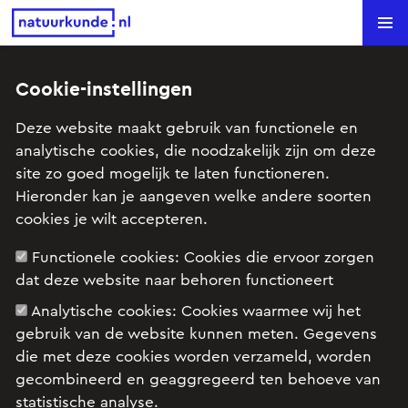
Natuurkunde.nl
Search
Cookie-instellingen
Bewegingssensor (VWO-1 2001)
Deze website maakt gebruik van functionele en
analytische cookies, die noodzakelijk zijn om deze
Onderwerp: Elektrische stroom
site zo goed mogelijk te laten functioneren.
Hieronder kan je aangeven welke andere soorten
cookies je wilt accepteren.
Examenopgave natuurkunde 1 2001 tijdvak 2:
opgave 6
Functionele cookies:
Cookies die ervoor zorgen
dat deze website naar behoren functioneert
Analytische cookies:
Cookies waarmee wij het
gebruik van de website kunnen meten. Gegevens
die met deze cookies worden verzameld, worden
gecombineerd en geaggregeerd ten behoeve van
statistische analyse.