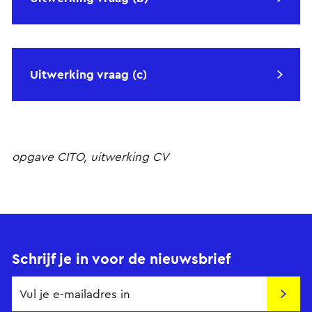
Uitwerking vraag (c)
opgave CITO, uitwerking CV
Schrijf je in voor de nieuwsbrief
Insch