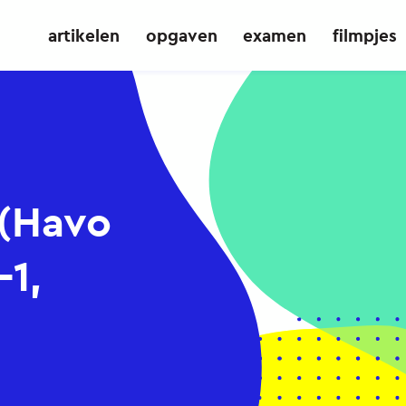
artikelen
opgaven
examen
filmpjes
 (Havo
1,