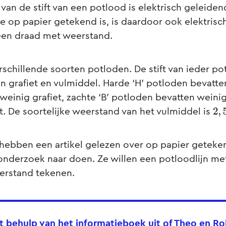
 van de stift van een potlood is elektrisch geleiden
ie op papier getekend is, is daardoor ook elektris
 een draad met weerstand.
rschillende soorten potloden. De stift van ieder po
an grafiet en vulmiddel. Harde ‘H’ potloden bevatte
weinig grafiet, zachte ‘B’ potloden bevatten weini
et. De soortelijke weerstand van het vulmiddel is
2
,
hebben een artikel gelezen over op papier getek
onderzoek naar doen. Ze willen een potloodlijn met
erstand tekenen.
t behulp van het informatieboek uit of Theo en R