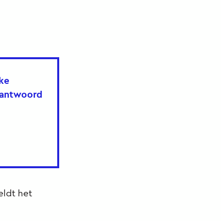
lke
e antwoord
eldt het