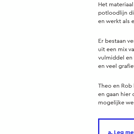
Het materiaal
potloodlijn d
en werkt als
Er bestaan ve
uit een mix v
vulmiddel en 
en veel grafi
Theo en Rob 
en gaan hier 
mogelijke we
a. Leg me