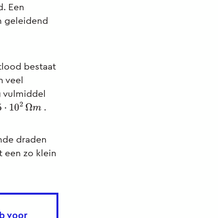
d. Een
ch geleidend
tlood bestaat
n veel
g vulmiddel
.
5
⋅
10
2
Ω
m
ende draden
 een zo klein
ob voor