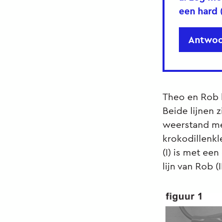
een hard 
Antwoo
Theo en Rob 
Beide lijnen 
weerstand me
krokodillenk
(I) is met ee
lijn van Rob (I