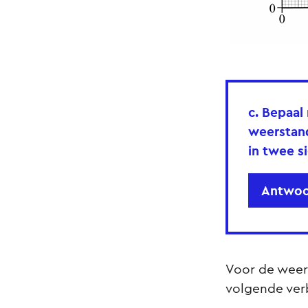
c. Bepaal
weerstand
in twee si
Antwoo
Voor de weers
volgende ve