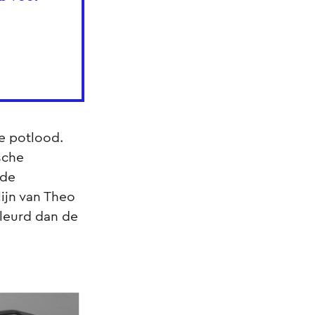
e potlood.
sche
mde
ijn van Theo
kleurd dan de