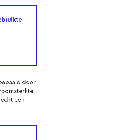
ebruikte
 bepaald door
troomsterkte
 echt een