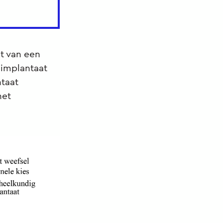
kt van een
 implantaat
ntaat
het