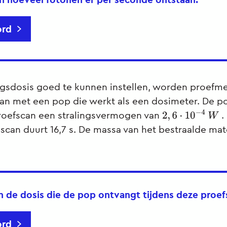
rd
ngsdosis goed te kunnen instellen, worden proefme
an met een pop die werkt als een dosimeter. De p
proefscan een stralingsvermogen van
.
2
,
6
⋅
10
−
4
W
 scan duurt 16,7 s. De massa van het bestraalde mater
n de dosis die de pop ontvangt tijdens deze proe
rd