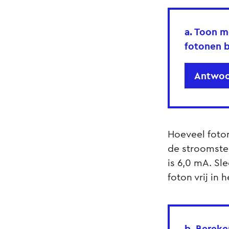
a. Toon m
fotonen b
Antwoo
Hoeveel foto
de stroomster
is 6,0 mA. Sl
foton vrij in 
b. Bereke