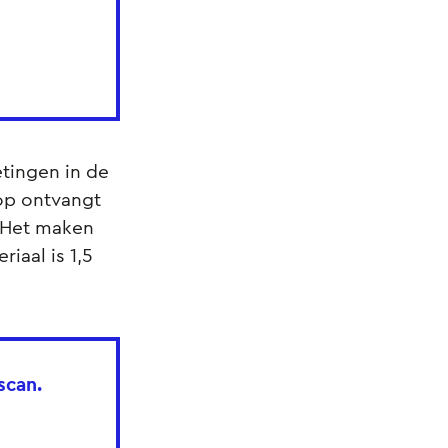
tingen in de
op ontvangt
 Het maken
iaal is 1,5
fscan.