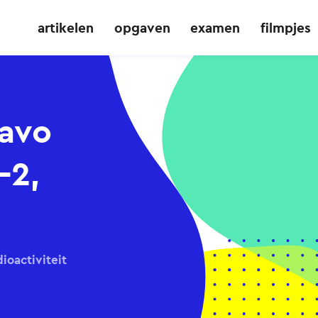
artikelen
opgaven
examen
filmpjes
Havo
-2,
ioactiviteit