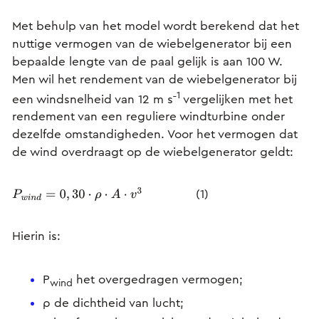
Met behulp van het model wordt berekend dat het
nuttige vermogen van de wiebelgenerator bij een
bepaalde lengte van de paal gelijk is aan 100 W.
Men wil het rendement van de wiebelgenerator bij
˗1
een windsnelheid van 12 m s
vergelijken met het
rendement van een reguliere windturbine onder
dezelfde omstandigheden. Voor het vermogen dat
de wind overdraagt op de wiebelgenerator geldt:
(1)
P
w
i
n
d
=
0
,
30
⋅
ρ
⋅
A
⋅
v
3
Hierin is:
P
het overgedragen vermogen;
wind
ρ de dichtheid van lucht;