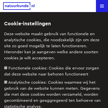
Natuurkunde.nl
Search
Cookie-instellingen
Wiebelgenerator (Havo examen
Deze website maakt gebruik van functionele en
2024-2, 4)
analytische cookies, die noodzakelijk zijn om deze
site zo goed mogelijk te laten functioneren.
Onderwerp: Trilling en golf
Hieronder kan je aangeven welke andere soorten
Begrippen: Frequentie, Snelheid
cookies je wilt accepteren.
Functionele cookies:
Cookies die ervoor zorgen
dat deze website naar behoren functioneert
Examenopgave Havo, Natuurkunde, 2024 tijdvak
2, opgave 4: Wiebelgenerator
Analytische cookies:
Cookies waarmee wij het
gebruik van de website kunnen meten. Gegevens
die met deze cookies worden verzameld, worden
gecombineerd en geaggregeerd ten behoeve van
statistische analyse.