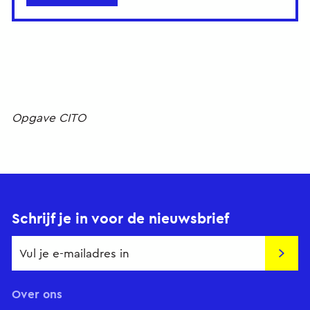
Opgave CITO
Schrijf je in voor de nieuwsbrief
Insch
Over ons