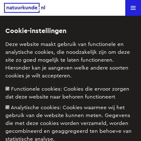
Natuurkunde.nl
Search
Cookie-instellingen
Treinwielen (VWO examen,
Deze website maakt gebruik van functionele en
2023-2, o3)
analytische cookies, die noodzakelijk zijn om deze
site zo goed mogelijk te laten functioneren.
Onderwerp: Inductie en wisselstromen, Trilling en golf
Hieronder kan je aangeven welke andere soorten
cookies je wilt accepteren.
Functionele cookies:
Cookies die ervoor zorgen
Examenopgave VWO, natuurkunde, 2023 tijdvak
dat deze website naar behoren functioneert
2, opgave 3: Treinwielen
Analytische cookies:
Cookies waarmee wij het
gebruik van de website kunnen meten. Gegevens
die met deze cookies worden verzameld, worden
gecombineerd en geaggregeerd ten behoeve van
statistische analyse.