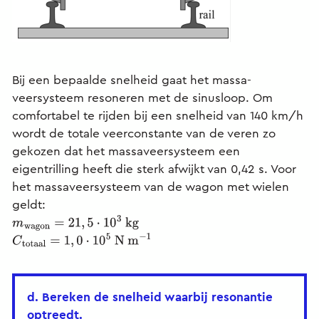
Bij een bepaalde snelheid gaat het massa-
veersysteem resoneren met de sinusloop. Om
comfortabel te rijden bij een snelheid van 140 km/h
wordt de totale veerconstante van de veren zo
gekozen dat het massaveersysteem een
eigentrilling heeft die sterk afwijkt van 0,42 s. Voor
het massaveersysteem van de wagon met wielen
geldt:
m
wagon
=
21
,
5
⋅
10
3
kg
C
totaal
=
1
,
0
⋅
10
5
N m
−
1
d. Bereken de snelheid waarbij resonantie
optreedt.