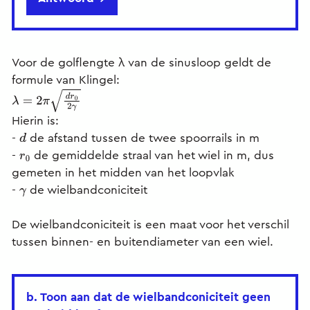
Voor de golflengte λ van de sinusloop geldt de
formule van Klingel:
λ
=
2
π
d
r
0
2
γ
Hierin is:
-
de afstand tussen de twee spoorrails in m
d
-
de gemiddelde straal van het wiel in m, dus
r
0
gemeten in het midden van het loopvlak
-
de wielbandconiciteit
γ
De wielbandconiciteit is een maat voor het verschil
tussen binnen- en buitendiameter van een wiel.
b. Toon aan dat de wielbandconiciteit geen