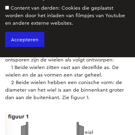
Content van derden:
Cookies die geplaatst
worden door het inladen van filmpjes van Youtube
en andere externe websites.
Een trein blijft nooit precies in het midden van het
spoor rijden. Er is ruimte tussen de wielen en het
spoor waardoor de trein enigszins heen en weer
kan slingeren. Om te voorkomen dat treinen
ontsporen zijn de wielen als volgt ontworpen:
1 Beide wielen zitten vast aan dezelfde as. De
wielen en de as vormen een star geheel.
2 Beide wielen hebben een conische vorm: de
diameter van het wiel is aan de binnenkant groter
dan aan de buitenkant. Zie figuur 1.