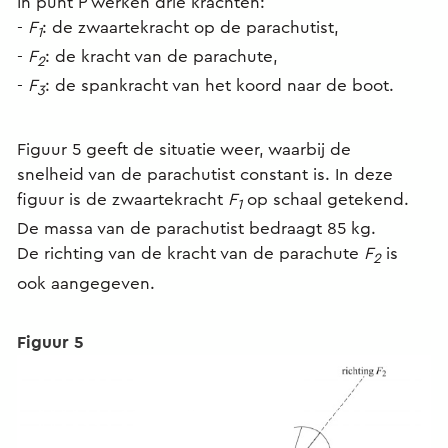
In punt P werken drie krachten:
-
F
: de zwaartekracht op de parachutist,
1
-
F
: de kracht van de parachute,
2
-
F
: de spankracht van het koord naar de boot.
3
Figuur 5 geeft de situatie weer, waarbij de
snelheid van de parachutist constant is. In deze
figuur is de zwaartekracht
F
op schaal getekend.
1
De massa van de parachutist bedraagt 85 kg.
De richting van de kracht van de parachute
F
is
2
ook aangegeven.
Figuur 5