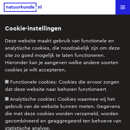
Natuurkunde.nl
Search
Cookie-instellingen
Parasailing (VWO
Deze website maakt gebruik van functionele en
examen,2022-3, opgave4)
analytische cookies, die noodzakelijk zijn om deze
site zo goed mogelijk te laten functioneren.
Onderwerp: Kracht en beweging
Hieronder kan je aangeven welke andere soorten
Begrippen: Kracht, Snelheid
cookies je wilt accepteren.
Functionele cookies:
Cookies die ervoor zorgen
dat deze website naar behoren functioneert
Examenopgave VWO, natuurkunde, 2022 tijdvak
3, opgave 4: Parasailing (Figuur 1 verwijderd ivm
Analytische cookies:
Cookies waarmee wij het
auteursrechten)
gebruik van de website kunnen meten. Gegevens
die met deze cookies worden verzameld, worden
gecombineerd en geaggregeerd ten behoeve van
statistische analyse.