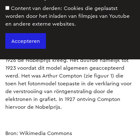
Content van derden:
Cookies die geplaatst
worden door het inladen van filmpjes van Youtube
en andere externe websites.
In 1905 introduceerde Albert Einstein
het fotonmodel voor straling, waarvoor hij pas in
1926 de Nobelprijs kreeg. Het duurde namelijk tot
1923 voordat dit model algemeen geaccepteerd
werd. Het was Arthur Compton (zie figuur 1) die
toen het fotonmodel toepaste in de verklaring voor
de verstrooiing van röntgenstraling door de
elektronen in grafiet. In 1927 ontving Compton
hiervoor de Nobelprijs.
Bron: Wikimedia Commons