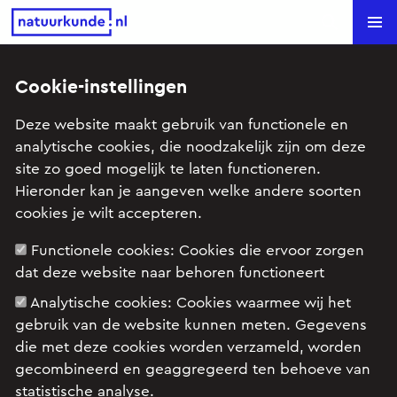
Natuurkunde.nl
Search
Cookie-instellingen
Compton (VWO examen,2022-
Deze website maakt gebruik van functionele en
3,opg5)
analytische cookies, die noodzakelijk zijn om deze
site zo goed mogelijk te laten functioneren.
Onderwerp: Ioniserende straling, radioactiviteit, Kern- &
Hieronder kan je aangeven welke andere soorten
Deeltjesprocessen (vwo), Kernfysica
cookies je wilt accepteren.
Begrippen: Foton, Elektron, Impuls
Functionele cookies:
Cookies die ervoor zorgen
dat deze website naar behoren functioneert
Examenopgave VWO, natuurkunde, 2022 tijdvak
Analytische cookies:
Cookies waarmee wij het
3, opgave 5: Compton
gebruik van de website kunnen meten. Gegevens
die met deze cookies worden verzameld, worden
gecombineerd en geaggregeerd ten behoeve van
statistische analyse.