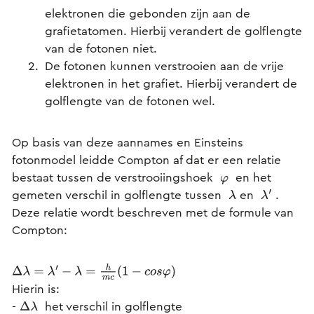
elektronen die gebonden zijn aan de
grafietatomen. Hierbij verandert de golflengte
van de fotonen niet.
De fotonen kunnen verstrooien aan de vrije
elektronen in het grafiet. Hierbij verandert de
golflengte van de fotonen wel.
Op basis van deze aannames en Einsteins
fotonmodel leidde Compton af dat er een relatie
bestaat tussen de verstrooiingshoek
en het
φ
gemeten verschil in golflengte tussen
en
.
λ
λ
′
Deze relatie wordt beschreven met de formule van
Compton:
Δ
λ
=
λ
′
−
λ
=
h
m
c
(
1
−
c
o
s
φ
)
Hierin is:
-
het verschil in golflengte
Δ
λ