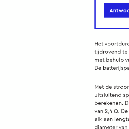
Antwoo
Het voortdur
tijdrovend te
met behulp v
De batterijsp
Met de stroom
uitsluitend 
berekenen. De
van 2,4 Ω. De
elk een lengt
diameter van