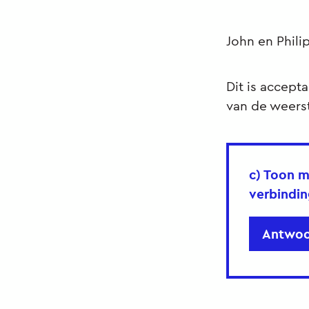
John en Phil
Dit is accept
van de weerst
c) Toon m
verbindi
Antwoo