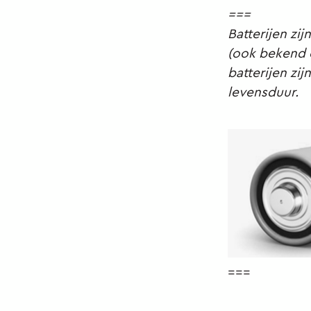
===
Batterijen zij
(ook bekend o
batterijen zi
levensduur.
===