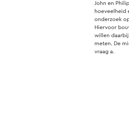
John en Phili
hoeveelheid e
onderzoek op 
Hiervoor bouw
willen daarbi
meten. De mi
vraag a.