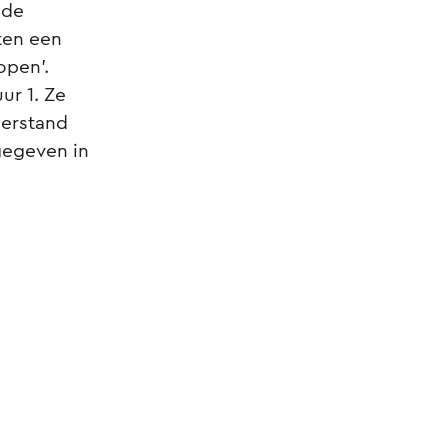
 de
tten een
open’.
ur 1. Ze
eerstand
gegeven in