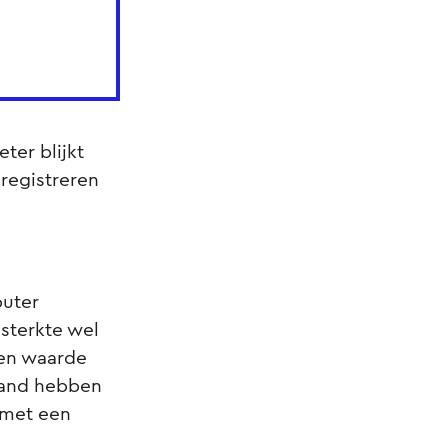
ter blijkt
 registreren
puter
sterkte wel
een waarde
stand hebben
 met een