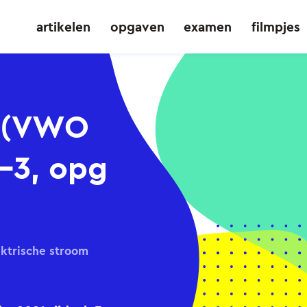
artikelen
opgaven
examen
filmpjes
n (VWO
-3, opg
ktrische stroom