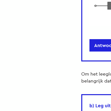
Antwoo
Om het leeglo
belangrijk da
b) Leg ui