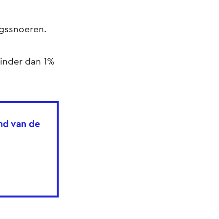
ngssnoeren.
minder dan 1%
nd van de