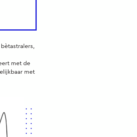
ètastralers,
eert met de
gelijkbaar met