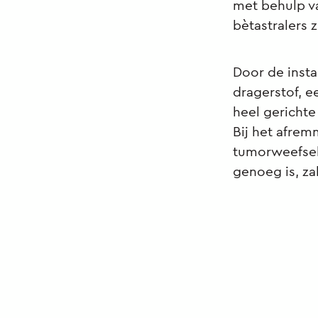
met behulp v
bètastralers z
Door de inst
dragerstof, e
heel gerichte
Bij het afrem
tumorweefsel,
genoeg is, za