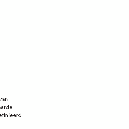
 van
aarde
efinieerd