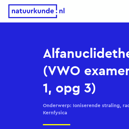
Natuurkunde.nl
Alfanuclideth
(VWO examen
1, opg 3)
Onderwerp: Ioniserende straling, rad
Kernfysica