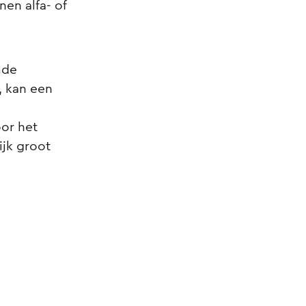
en alfa- of
mde
, kan een
oor het
ijk groot