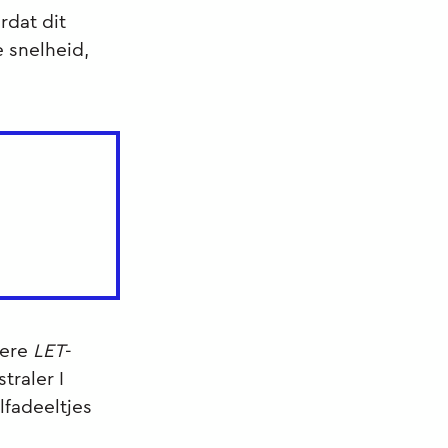
dat dit
 snelheid,
gere
LET
-
traler I
lfadeeltjes