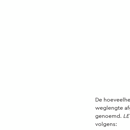
De hoeveelhei
weglengte af
genoemd.
LE
volgens: