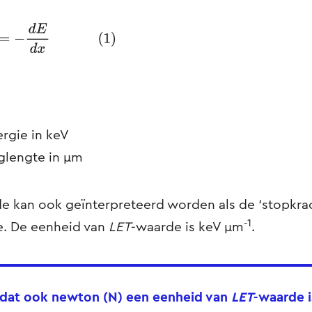
−
d
E
d
x
(
1
)
rgie in keV
lengte in μm
e kan ook geïnterpreteerd worden als de ‘stopkrac
-1
e. De eenheid van
LET
-waarde is keV μm
.
f dat ook newton (N) een eenheid van
LET
-waarde i