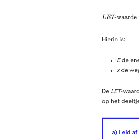
LET
-waarde
=
Hierin is:
E
de ene
x
de weg
De
LET
-waard
op het deeltj
a) Leid a