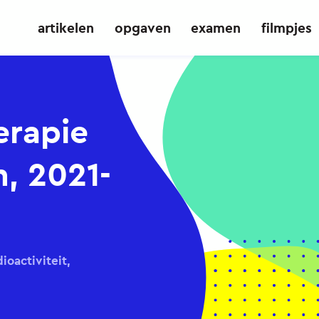
artikelen
opgaven
examen
filmpjes
erapie
, 2021-
ioactiviteit,