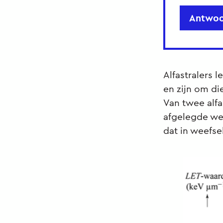
Antwoo
Alfastralers 
en zijn om di
Van twee alfa
afgelegde weg
dat in weefsel