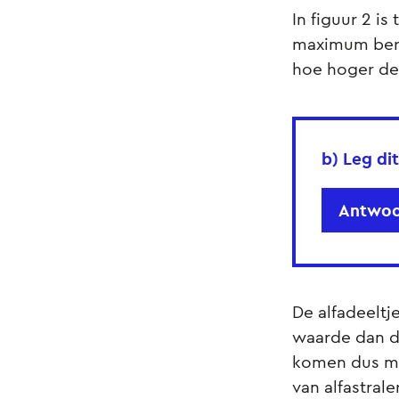
In figuur 2 is
maximum berei
hoe hoger d
b) Leg dit
Antwoo
De alfadeeltj
waarde dan de 
komen dus met
van alfastraler