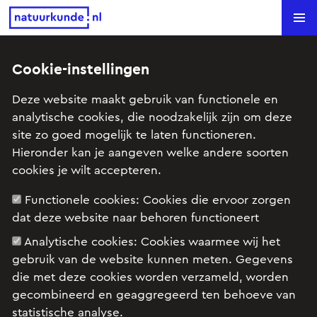
Natuurkunde.nl
Search
Cookie-instellingen
Thallium (VWO1, 2008-2, opg 3)
Deze website maakt gebruik van functionele en
analytische cookies, die noodzakelijk zijn om deze
Onderwerp: Atoomfysica, Kern- & Deeltjesprocessen
site zo goed mogelijk te laten functioneren.
(vwo), Kernfysica
Hieronder kan je aangeven welke andere soorten
cookies je wilt accepteren.
Examenopgave VWO, natuurkunde 1, 2008 tijdvak
Functionele cookies:
Cookies die ervoor zorgen
2, opgave 3: Thallium
dat deze website naar behoren functioneert
Analytische cookies:
Cookies waarmee wij het
gebruik van de website kunnen meten. Gegevens
die met deze cookies worden verzameld, worden
gecombineerd en geaggregeerd ten behoeve van
statistische analyse.