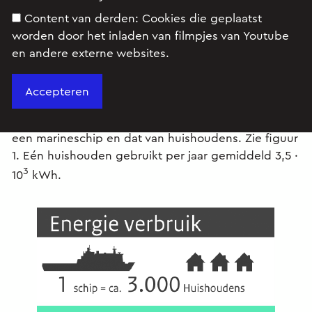
Content van derden:
Cookies die geplaatst
worden door het inladen van filmpjes van Youtube
en andere externe websites.
De Nederlandse marine heeft een artikel
uitgebracht over de energievoorziening van
marineschepen. In dit artikel wordt de vergelijking
gemaakt tussen het elektrisch energieverbruik van
een marineschip en dat van huishoudens. Zie figuur
1. Eén huishouden gebruikt per jaar gemiddeld 3,5 ∙
3
10
kWh.