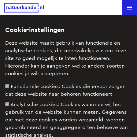
Natuurkunde.nl
Search
Cookie-instellingen
Walstroom (HAVO examen,
Deze website maakt gebruik van functionele en
2019-1, opg 1)
analytische cookies, die noodzakelijk zijn om deze
site zo goed mogelijk te laten functioneren.
Onderwerp: Arbeid en energie, Elektrische stroom
Hieronder kan je aangeven welke andere soorten
cookies je wilt accepteren.
Functionele cookies:
Cookies die ervoor zorgen
Examenopgave HAVO, natuurkunde, 2019 tijdvak
dat deze website naar behoren functioneert
1, opgave 1: Walstroom
Analytische cookies:
Cookies waarmee wij het
gebruik van de website kunnen meten. Gegevens
die met deze cookies worden verzameld, worden
gecombineerd en geaggregeerd ten behoeve van
statistische analyse.