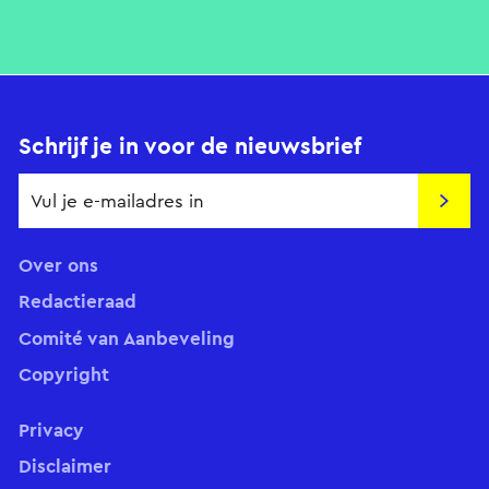
Schrijf je in voor de nieuwsbrief
Insch
Over ons
Redactieraad
Comité van Aanbeveling
Copyright
Privacy
Disclaimer