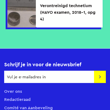
Verontreinigd technetium
(HAVO examen, 2018-1, opg
4)
Schrijf je in voor de nieuwsbrief
Insch
Over ons
Redactieraad
Comité van Aanbeveling