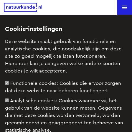
Natuurkunde.nl
Search
Cookie-instellingen
Renium-188 (HAVO examen,
Deze website maakt gebruik van functionele en
2018-2, opg 4)
analytische cookies, die noodzakelijk zijn om deze
site zo goed mogelijk te laten functioneren.
Onderwerp: Ioniserende straling, radioactiviteit
Hieronder kan je aangeven welke andere soorten
cookies je wilt accepteren.
Functionele cookies:
Cookies die ervoor zorgen
Examenopgave HAVO, natuurkunde, 2018 tijdvak
dat deze website naar behoren functioneert
2, opgave 4: Renium-188
Analytische cookies:
Cookies waarmee wij het
gebruik van de website kunnen meten. Gegevens
die met deze cookies worden verzameld, worden
gecombineerd en geaggregeerd ten behoeve van
statistische analyse.