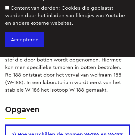
Content van derden:
Cookies die geplaatst
worden door het inladen van filmpjes van Youtube
en andere externe websites.
Renium-188-HEDP is een vorm van bestraling die
gebruikt wordt om bottumoren te behandelen.
Atomen van het radioactieve renium-188 (Re-188)
worden daarvoor gekoppeld aan atomen van een
stof die door botten wordt opgenomen. Hiermee
kan men specifieke tumoren in botten bestralen.
Re-188 ontstaat door het verval van wolfraam-188
(W-188). In een laboratorium wordt eerst van het
stabiele W-186 het isotoop W-188 gemaakt.
Opgaven
a) Hoe verschillen de atomen W-186 en W-188