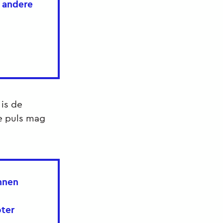
 andere
 is de
e puls mag
innen
oter