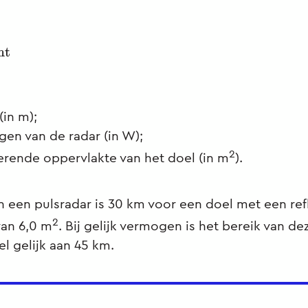
t
(in m);
en van de radar (in W);
2
erende oppervlakte van het doel (in m
).
n een pulsradar is 30 km voor een doel met een re
2
van 6,0 m
. Bij gelijk vermogen is het bereik van de
l gelijk aan 45 km.