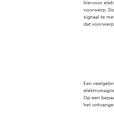
hiervoor ele
voorwerp. Doo
signaal te me
dat voorwerp 
Een veelgebru
elektromagnet
Op een bepaa
het ontvangen