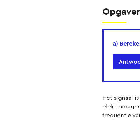
Opgave
a) Bereke
Antwoo
Het signaal i
elektromagne
frequentie van