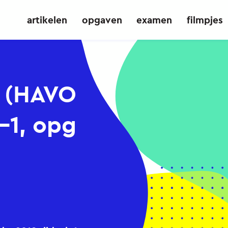
artikelen
opgaven
examen
filmpjes
r (HAVO
-1, opg