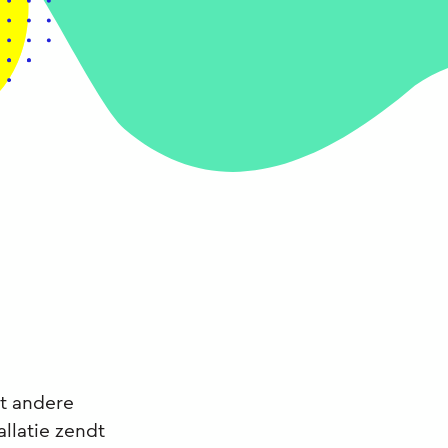
t andere
llatie zendt