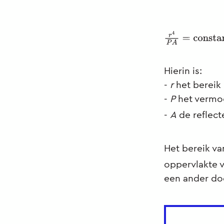
r
4
P
A
=
constan
Hierin is:
-
r
het bereik 
-
P
het vermog
-
A
de reflect
Het bereik va
oppervlakte 
een ander doe