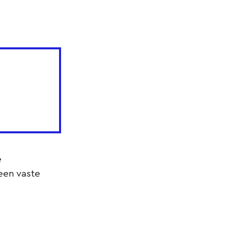
e
een vaste