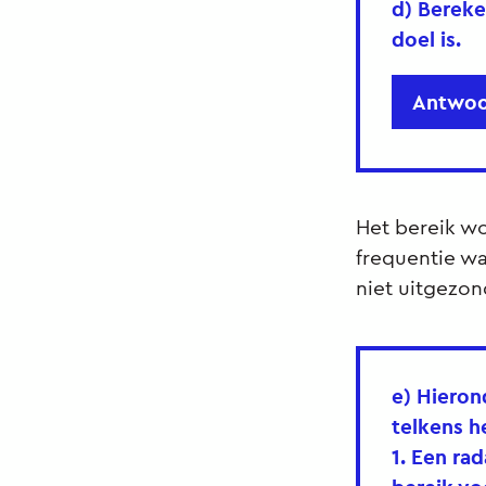
d) Bereke
doel is.
Antwoo
Het bereik wo
frequentie w
niet uitgezo
e) Hieron
telkens he
1. Een ra