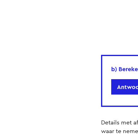
b) Bereke
Antwoo
Details met a
waar te neme