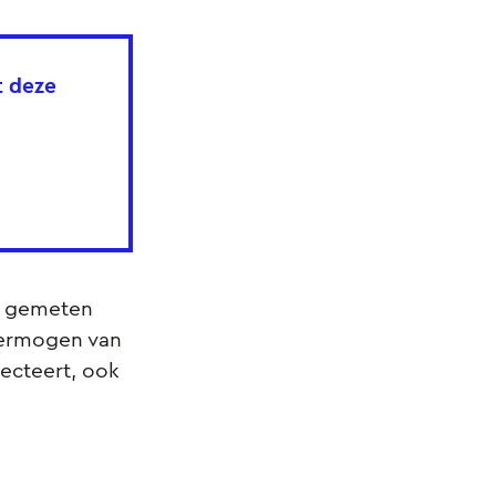
t deze
ar gemeten
vermogen van
lecteert, ook