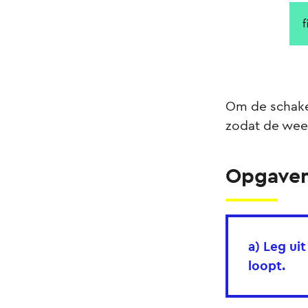
f
Om de schakel
zodat de weer
Opgave
a) Leg ui
loopt.