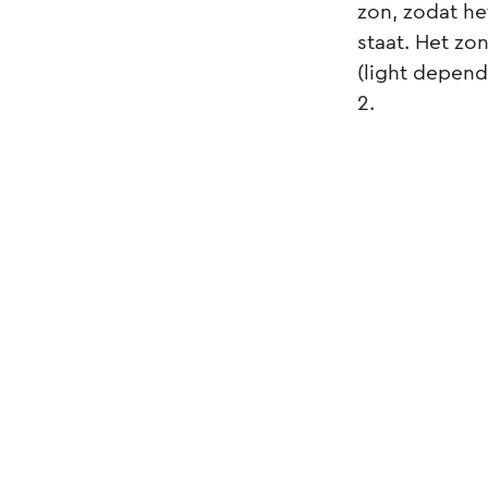
zon, zodat he
staat. Het z
(light depend
2.