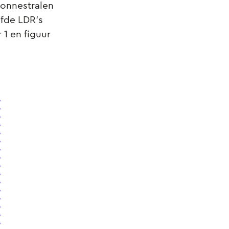
zonnestralen
lfde LDR’s
 1 en figuur