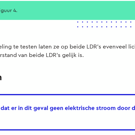
iguur 4.
ing te testen laten ze op beide LDR’s evenveel lich
stand van beide LDR’s gelijk is.
n
t dat er in dit geval geen elektrische stroom door