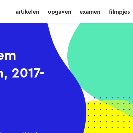
artikelen
opgaven
examen
filmpjes
eem
, 2017-