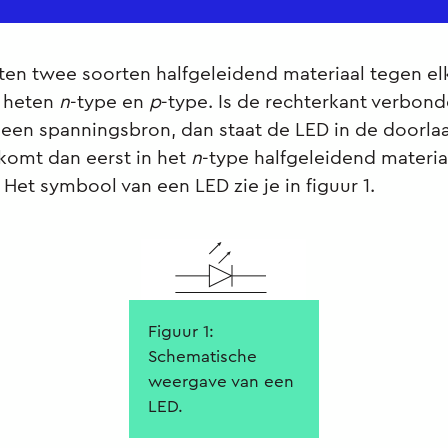
tten twee soorten halfgeleidend materiaal tegen el
 heten
n
-type en
p
-type. Is de rechterkant verbon
een spanningsbron, dan staat de LED in de doorlaa
komt dan eerst in het
n
-type halfgeleidend materia
 Het symbool van een LED zie je in figuur 1.
Figuur 1:
Schematische
weergave van een
LED.