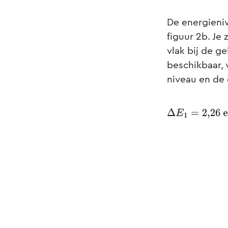
De energieni
figuur 2b. Je 
vlak bij de g
beschikbaar, 
niveau en de
Δ
E
1
=
2
,
26
eV