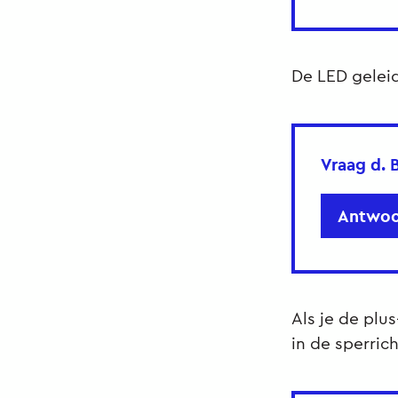
De LED gelei
Vraag d.
B
Antwoo
Als je de plu
in de sperric