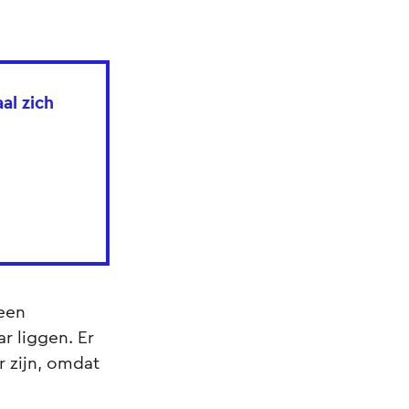
al zich
 een
r liggen. Er
r zijn, omdat