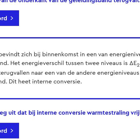
van de onderkant van de geleidingsband terugvalt
rd
bevindt zich bij binnenkomst in een van energieni
nd. Het energieverschil tussen twee niveaus is ΔE
2
terugvallen naar een van de andere energieniveau
d. Dit heet interne conversie.
eg uit dat bij interne conversie warmtestraling vri
rd