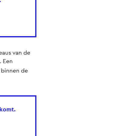
.
veaus van de
. Een
s binnen de
jkomt.