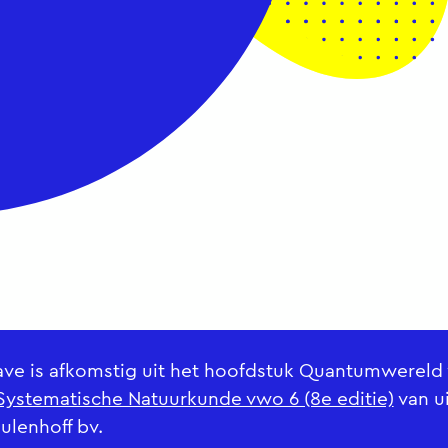
ve is afkomstig uit het hoofdstuk Quantumwereld
Systematische Natuurkunde vwo 6 (8e editie)
van ui
lenhoff bv.