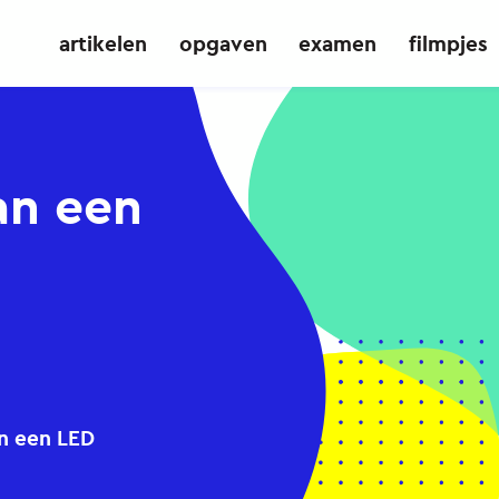
artikelen
opgaven
examen
filmpjes
an een
n een LED