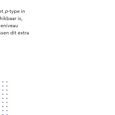
het
p
-type in
ikbaar is,
ieniveau
sen dit extra