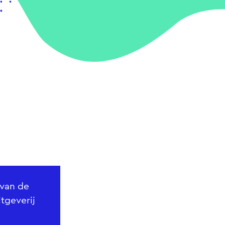
 van de
tgeverij