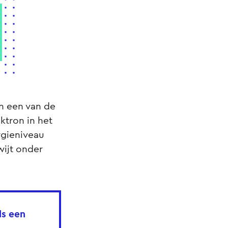
in een van de
ktron in het
rgieniveau
wijt onder
ls een