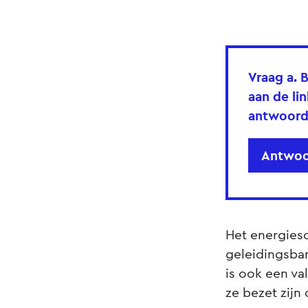
Vraag a.
B
aan de li
antwoord
Antwoo
Het energiesc
geleidingsban
is ook een va
ze bezet zijn