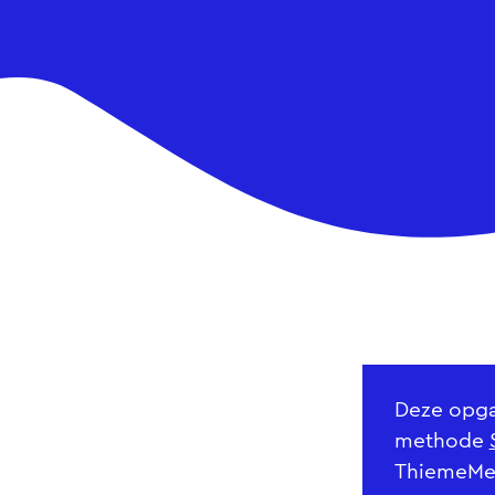
Deze opga
methode
ThiemeMeu