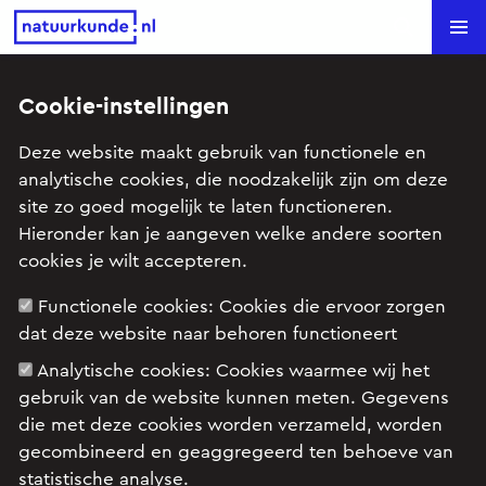
Natuurkunde.nl
Search
Cookie-instellingen
Fontein van Genève (HAVO
Deze website maakt gebruik van functionele en
examen, 2016-1, opg 2)
analytische cookies, die noodzakelijk zijn om deze
site zo goed mogelijk te laten functioneren.
Onderwerp: Arbeid en energie, Rechtlijnige beweging
Hieronder kan je aangeven welke andere soorten
cookies je wilt accepteren.
Functionele cookies:
Cookies die ervoor zorgen
Examenopgave HAVO, natuurkunde, 2016 tijdvak
dat deze website naar behoren functioneert
1, opgave 2: Fontein van Genève
Analytische cookies:
Cookies waarmee wij het
gebruik van de website kunnen meten. Gegevens
die met deze cookies worden verzameld, worden
gecombineerd en geaggregeerd ten behoeve van
statistische analyse.