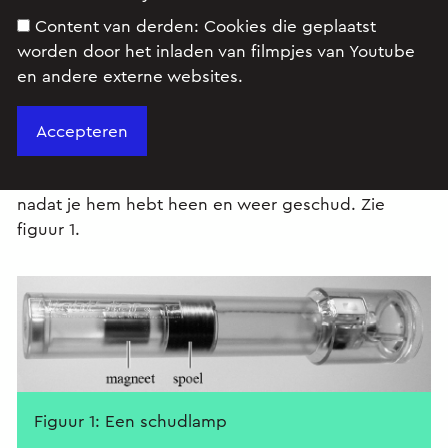
Content van derden:
Cookies die geplaatst
worden door het inladen van filmpjes van Youtube
en andere externe websites.
Examenopgave VWO, natuurkunde,
voorbeeldexamen 2016, opgave 2: Schudlamp
Een schudlamp is een lamp die licht kan geven
nadat je hem hebt heen en weer geschud. Zie
figuur 1.
Figuur 1: Een schudlamp