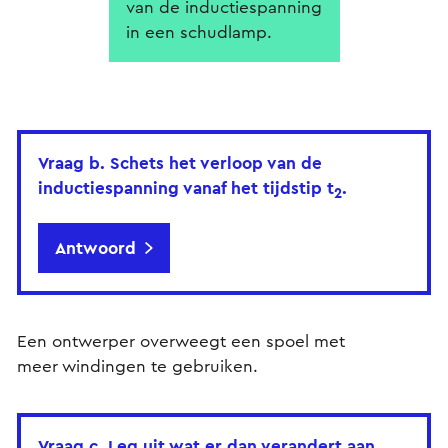
van de inductiespanning
in een schudlamp.
Vraag b.
Schets het verloop van de
inductiespanning vanaf het tijdstip t
.
2
Antwoord
Een ontwerper overweegt een spoel met
meer windingen te gebruiken.
Vraag c.
Leg uit wat er dan verandert aan