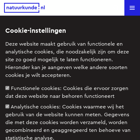
Natuurkunde.nl
Search
Cookie-instellingen
Schudlamp (vwo
Deze website maakt gebruik van functionele en
voorbeeldexamen 2016, opg. 2)
analytische cookies, die noodzakelijk zijn om deze
site zo goed mogelijk te laten functioneren.
Onderwerp: Elektrisch veld en magnetisch veld, Inductie
Hieronder kan je aangeven welke andere soorten
en wisselstromen
cookies je wilt accepteren.
Functionele cookies:
Cookies die ervoor zorgen
dat deze website naar behoren functioneert
Voorbeeldexamenopgave vwo 2016, opgave 2
Analytische cookies:
Cookies waarmee wij het
gebruik van de website kunnen meten. Gegevens
die met deze cookies worden verzameld, worden
gecombineerd en geaggregeerd ten behoeve van
statistische analyse.