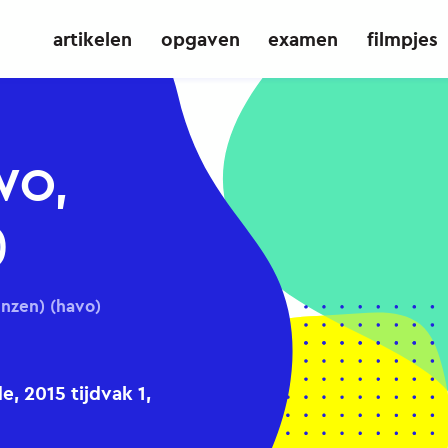
artikelen
opgaven
examen
filmpjes
WO,
)
enzen) (havo)
 2015 tijdvak 1,