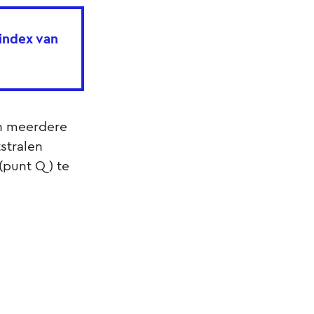
sindex van
en meerdere
tstralen
 (punt Q) te