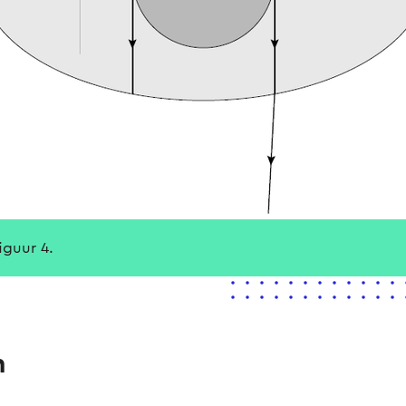
figuur 4.
n