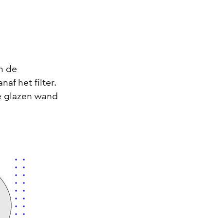
n de
af het filter.
de glazen wand