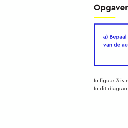
Opgave
a) Bepaal
van de au
In figuur 3 i
In dit diagra