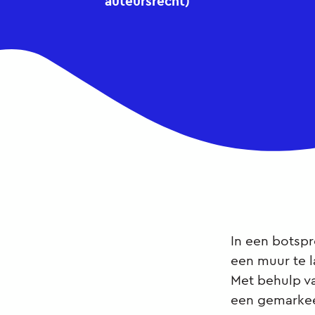
auteursrecht)
In een botspr
een muur te l
Met behulp v
een gemarkee