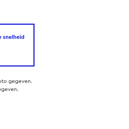
e snelheid
auto gegeven.
gegeven.