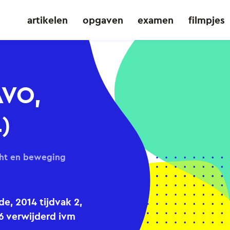
artikelen
opgaven
examen
filmpjes
AVO,
)
cht en beweging
, 2014 tijdvak 2,
 6 verwijderd ivm