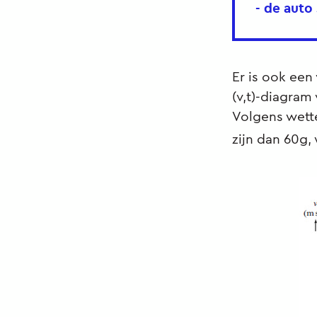
- de auto
Er is ook een
(v,t)-diagram
Volgens wette
zijn dan 60g, 