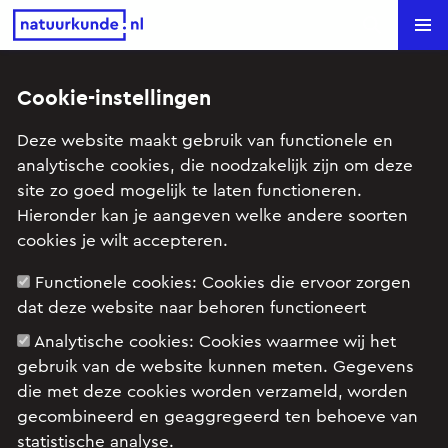
Natuurkunde.nl
Search
Cookie-instellingen
Kingda Ka (VWO, 2010-I, opg.1)
Deze website maakt gebruik van functionele en
analytische cookies, die noodzakelijk zijn om deze
Onderwerp: Arbeid en energie, Kracht en beweging,
site zo goed mogelijk te laten functioneren.
Rechtlijnige beweging
Hieronder kan je aangeven welke andere soorten
cookies je wilt accepteren.
Examenopgave VWO, 2010 tijdvak 1, opgave 1:
Functionele cookies:
Cookies die ervoor zorgen
Kingda Ka
dat deze website naar behoren functioneert
Analytische cookies:
Cookies waarmee wij het
gebruik van de website kunnen meten. Gegevens
die met deze cookies worden verzameld, worden
gecombineerd en geaggregeerd ten behoeve van
statistische analyse.