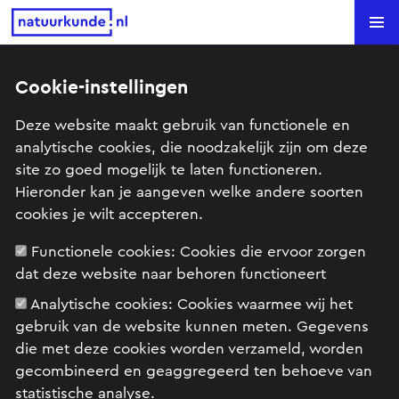
Natuurkunde.nl
Search
Cookie-instellingen
Plasmalamp (VWO 12, 2009-2,
Deze website maakt gebruik van functionele en
opg 5)
analytische cookies, die noodzakelijk zijn om deze
site zo goed mogelijk te laten functioneren.
Onderwerp: Elektrische stroom, Gas en vloeistof,
Hieronder kan je aangeven welke andere soorten
Signaalverwerking, Trilling en golf
cookies je wilt accepteren.
Functionele cookies:
Cookies die ervoor zorgen
dat deze website naar behoren functioneert
Examenopgave VWO, natuurkunde 12, 2009
tijdvak 2, opgave 5: Plasmalamp
Analytische cookies:
Cookies waarmee wij het
gebruik van de website kunnen meten. Gegevens
die met deze cookies worden verzameld, worden
gecombineerd en geaggregeerd ten behoeve van
statistische analyse.