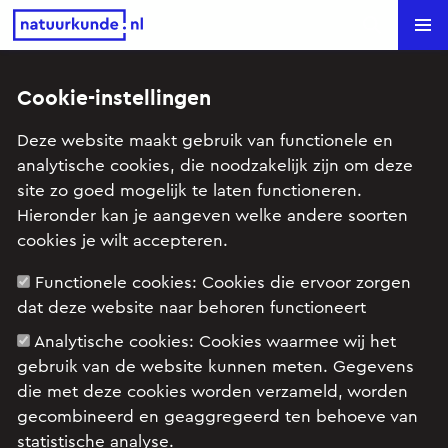
Natuurkunde.nl
Search
Cookie-instellingen
Fietsdynamo (VWO 12 2007-II)
Deze website maakt gebruik van functionele en
analytische cookies, die noodzakelijk zijn om deze
Onderwerp: Elektrische stroom, Inductie en
site zo goed mogelijk te laten functioneren.
wisselstromen
Hieronder kan je aangeven welke andere soorten
cookies je wilt accepteren.
Examenopgave natuurkunde 1,2 VWO, 2007
Functionele cookies:
Cookies die ervoor zorgen
tijdvak 2: opgave 2
dat deze website naar behoren functioneert
Analytische cookies:
Cookies waarmee wij het
gebruik van de website kunnen meten. Gegevens
die met deze cookies worden verzameld, worden
gecombineerd en geaggregeerd ten behoeve van
statistische analyse.