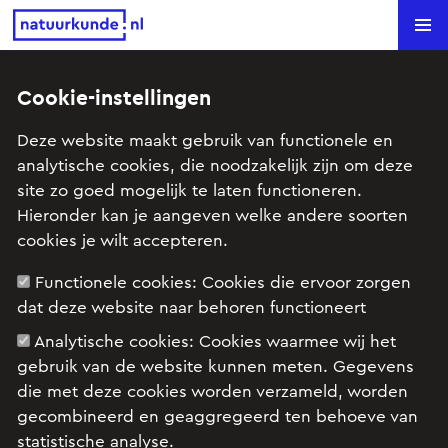
Natuurkunde.nl
Search
Cookie-instellingen
Magneetzweeftrein versus
Deze website maakt gebruik van functionele en
hogesnelheidstrein
analytische cookies, die noodzakelijk zijn om deze
site zo goed mogelijk te laten functioneren.
Onderwerp: Rechtlijnige beweging
Hieronder kan je aangeven welke andere soorten
cookies je wilt accepteren.
Functionele cookies:
Cookies die ervoor zorgen
Zweven met 500 kilometer per uur.
dat deze website naar behoren functioneert
Analytische cookies:
Cookies waarmee wij het
gebruik van de website kunnen meten. Gegevens
die met deze cookies worden verzameld, worden
gecombineerd en geaggregeerd ten behoeve van
statistische analyse.