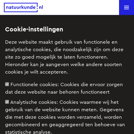
Natuurkunde.nl
Search
Cookie-instellingen
Verwarmingslint (HAVO 12 2003-
Deze website maakt gebruik van functionele en
I)
analytische cookies, die noodzakelijk zijn om deze
site zo goed mogelijk te laten functioneren.
Onderwerp: Elektrische stroom, Thermische processen
Hieronder kan je aangeven welke andere soorten
cookies je wilt accepteren.
Functionele cookies:
Cookies die ervoor zorgen
Examenopgave HAVO natuurkunde 12 2003 tijdvak
dat deze website naar behoren functioneert
I: opgave 1
Analytische cookies:
Cookies waarmee wij het
gebruik van de website kunnen meten. Gegevens
die met deze cookies worden verzameld, worden
gecombineerd en geaggregeerd ten behoeve van
statistische analyse.