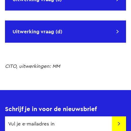
Uitwerking vraag (d)
CITO, uitwerkingen: MM
Schrijf je in voor de nieuwsbrief
Insch