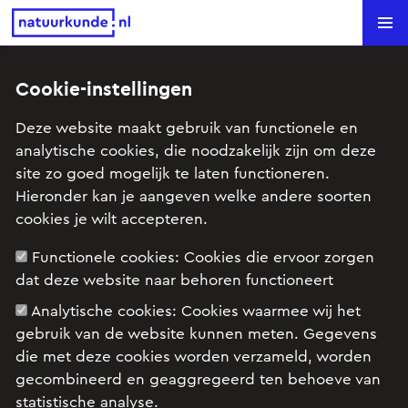
Natuurkunde.nl
Search
Cookie-instellingen
De regenboog als rekensom
Deze website maakt gebruik van functionele en
analytische cookies, die noodzakelijk zijn om deze
Onderwerp: Licht, Optica (licht en lenzen) (havo)
site zo goed mogelijk te laten functioneren.
Hieronder kan je aangeven welke andere soorten
cookies je wilt accepteren.
Een opgave uit het tijdschrift Exaktueel. Jaargang
18, nummer 67, rubriek Licht, geluid, straling
Functionele cookies:
Cookies die ervoor zorgen
dat deze website naar behoren functioneert
Analytische cookies:
Cookies waarmee wij het
gebruik van de website kunnen meten. Gegevens
die met deze cookies worden verzameld, worden
gecombineerd en geaggregeerd ten behoeve van
statistische analyse.