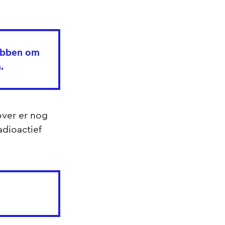
hebben om
.
over er nog
dioactief