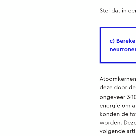
Stel dat in e
c) Bereke
neutronen
Atoomkernen 
deze door de
ongeveer 3·1
energie om at
konden de fot
worden. Deze 
volgende arti