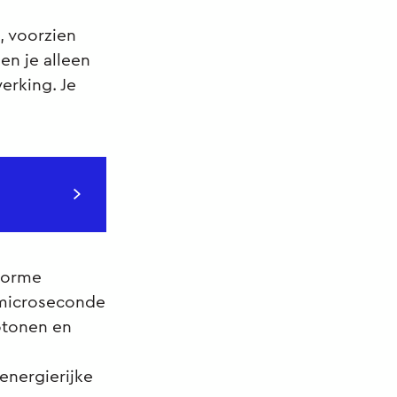
, voorzien
en je alleen
erking. Je
enorme
 microseconde
otonen en
energierijke