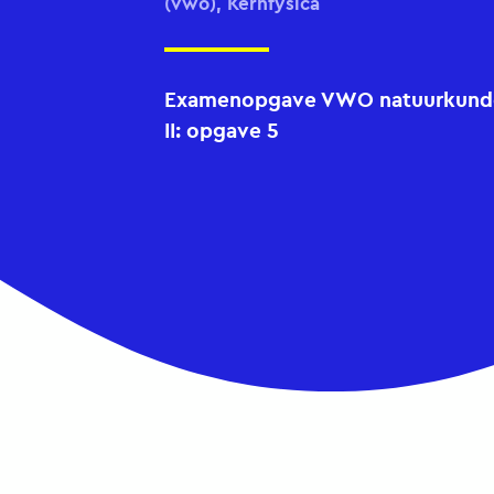
(vwo), Kernfysica
Examenopgave VWO natuurkunde 
II: opgave 5