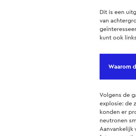
Dit is een u
van achtergro
geïnteressee
kunt ook links
Waarom d
Volgens de g
explosie: de
konden er pr
neutronen sm
Aanvankelijk