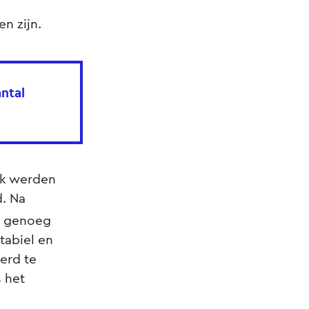
n zijn.
ntal
jk werden
. Na
r genoeg
tabiel en
erd te
s het