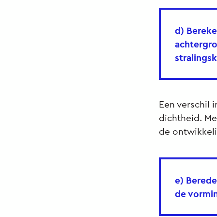
d) Bereke
achtergro
stralings
Een verschil 
dichtheid. Me
de ontwikkeli
e) Berede
de vormin