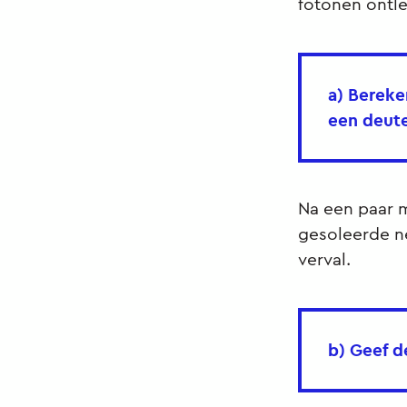
fotonen ontle
a) Bereke
een deute
Na een paar 
gesoleerde n
verval.
b) Geef d