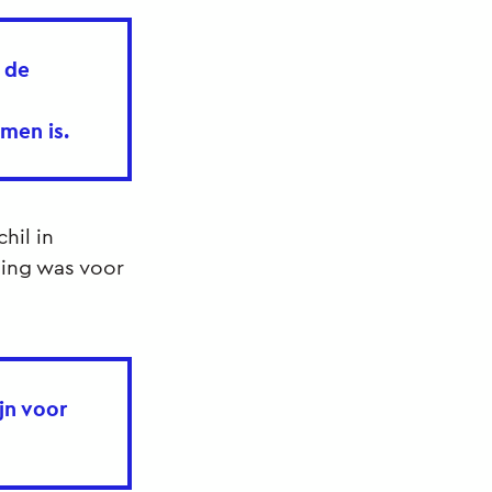
 de
men is.
hil in
ding was voor
jn voor