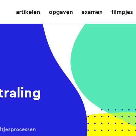
artikelen
opgaven
examen
filmpjes
raling
ltjesprocessen