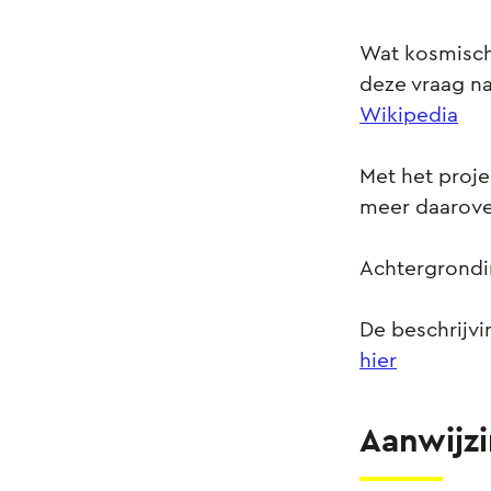
Wat kosmisch
deze vraag na
Wikipedia
Met het proje
meer daarover
Achtergrondin
De beschrijvi
hier
Aanwijz