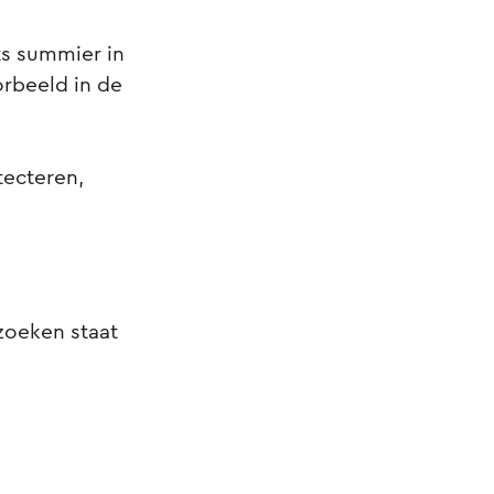
ts summier in
orbeeld in de
tecteren,
 zoeken staat