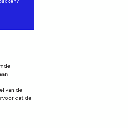
npakken?
emde
baan
el van de
ervoor dat de