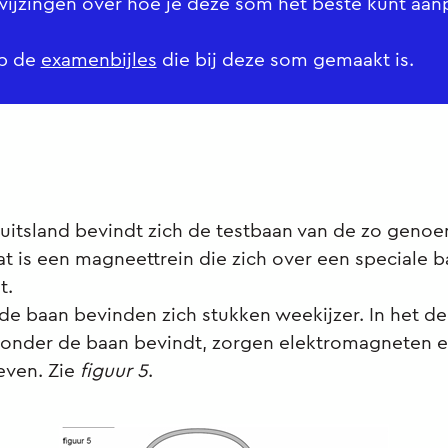
nwijzingen over hoe je deze som het beste kunt aa
op de
examenbijles
die bij deze som gemaakt is.
Duitsland bevindt zich de testbaan van de zo geno
at is een magneettrein die zich over een speciale 
t.
e baan bevinden zich stukken weekijzer. In het de
h onder de baan bevindt, zorgen elektromagneten 
even. Zie
figuur 5
.