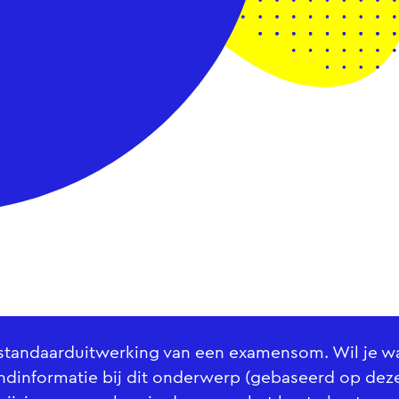
n standaarduitwerking van een examensom. Wil je w
ndinformatie bij dit onderwerp (gebaseerd op deze