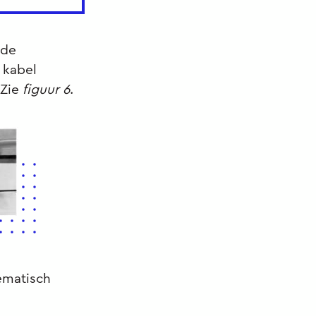
 de
 kabel
 Zie
figuur 6
.
ematisch