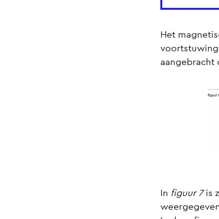
Het magnetis
voortstuwing 
aangebracht d
In
figuur 7
is
weergegeven