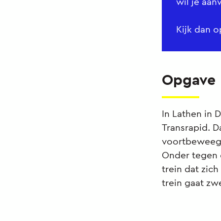
wil je aa
Kijk dan 
Opgave
In Lathen in 
Transrapid. D
voortbeweeg
Onder tegen d
trein dat zic
trein gaat zw