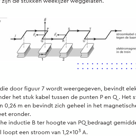
r zijn de stukken weekijzer weggelaten.
e die door figuur 7 wordt weergegeven, bevindt el
onder het stuk kabel tussen de punten P en Q. Het 
n 0,26 m en bevindt zich geheel in het magnetisch
et eronder.
he inductie B ter hoogte van PQ bedraagt gemiddel
3
 loopt een stroom van 1,2x10
A.