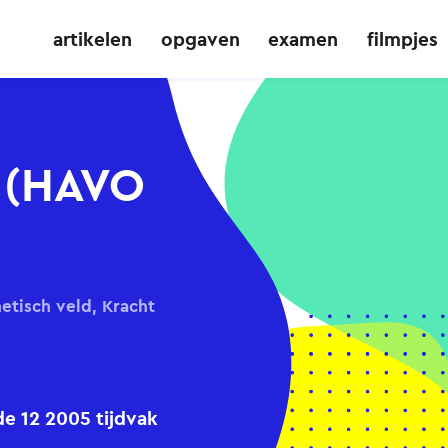
artikelen
opgaven
examen
filmpjes
 (HAVO
etisch veld, Kracht
 12 2005 tijdvak