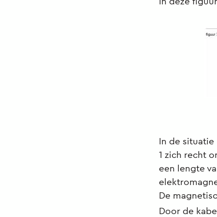
In deze figuu
In de situati
1 zich recht 
een lengte va
elektromagne
De magnetisc
Door de kabel