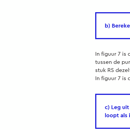
b) Bereke
In figuur 7 i
tussen de pun
stuk RS dezel
In figuur 7 i
c) Leg ui
loopt als