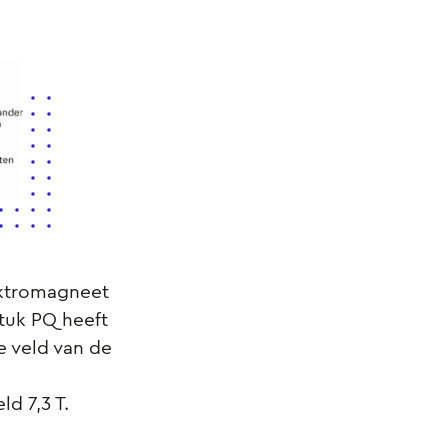
ektromagneet
stuk PQ heeft
e veld van de
d 7,3 T.