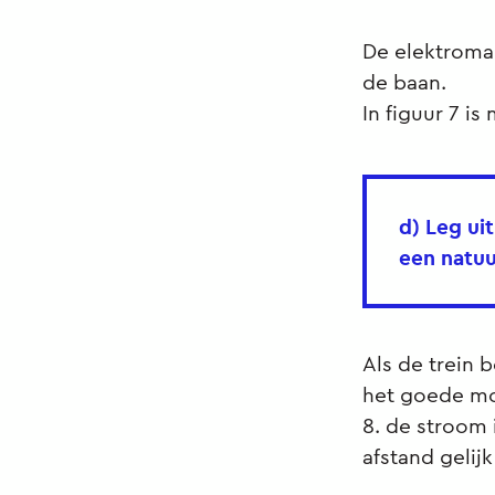
De elektromag
de baan.
In figuur 7 is
d) Leg ui
een natuu
Als de trein
het goede mom
8. de stroom 
afstand gelij