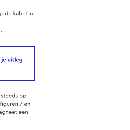
p de kabel in
.
je uitleg
 steeds op
figuren 7 en
magneet een