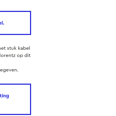
l.
het stuk kabel
lorentz op dit
ngegeven.
ting