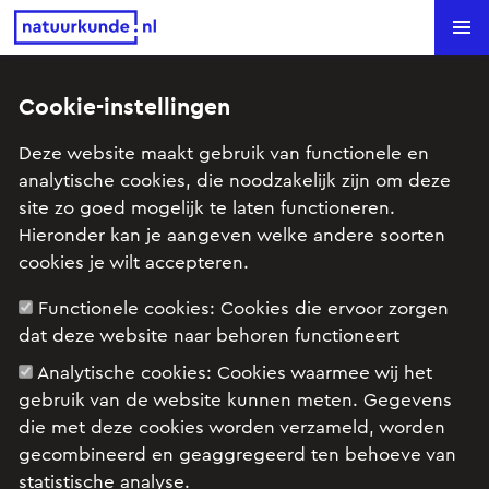
Natuurkunde.nl
Search
Cookie-instellingen
Dimmers (HAVO 12 2005-II)
Deze website maakt gebruik van functionele en
analytische cookies, die noodzakelijk zijn om deze
Onderwerp: Elektrische stroom, Inductie en
site zo goed mogelijk te laten functioneren.
wisselstromen
Hieronder kan je aangeven welke andere soorten
cookies je wilt accepteren.
Examenopgave HAVO natuurkunde 12 2005
Functionele cookies:
Cookies die ervoor zorgen
tijdvak II: opgave 4
dat deze website naar behoren functioneert
Analytische cookies:
Cookies waarmee wij het
gebruik van de website kunnen meten. Gegevens
die met deze cookies worden verzameld, worden
gecombineerd en geaggregeerd ten behoeve van
statistische analyse.