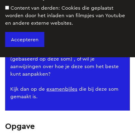
Content van derden:
Cookies die geplaatst
worden door het inladen van filmpjes van Youtube
en andere externe websites.
Dit is een standaarduitwerking van een
examensom. Wil je wat meer
achtergrondinformatie bij dit onderwerp
(gebaseerd op deze som) , of wil je
aanwijzingen over hoe je deze som het beste
kunt aanpakken?
Kijk dan op de
examenbijles
die bij deze som
gemaakt is.
Opgave