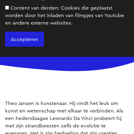
mogen bewegen maar kunnen ook ten onder
Content van derden:
Cookies die geplaatst
gaan. Hij laat ook graag zijn gedachten de vrije
worden door het inladen van filmpjes van Youtube
loop, in zijn gedachte-experimenten. In de
en andere externe websites.
wetenschapsbijlage van De Volkskrant heeft hij
een vaste rubriek: Reflectie.
Theo Jansen is kunstenaar. Hij vindt het leuk om
kunst en wetenschap met elkaar te verbinden. Als
een hedendaagse Leonardo Da Vinci probeert hij
met zijn strandbeesten zelfs de evolutie te
evenaren. Het is zijn bedoeling dat zijn creaties