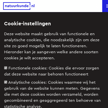
Natuurkunde.nl
Searc
Cookie-instellingen
Lesidee satelliet aan een
Deze website maakt gebruik van functionele en
touwtje
analytische cookies, die noodzakelijk zijn om deze
site zo goed mogelijk te laten functioneren.
Onderwerp: Arbeid en energie, Kracht en beweging,
Hieronder kan je aangeven welke andere soorten
Sterrenkunde
cookies je wilt accepteren.
Functionele cookies:
Cookies die ervoor zorgen
dat deze website naar behoren functioneert
Theo Jansen is een kunstenaar. Hij vindt het leuk
om kunst en wetenschap met elkaar te verbinden.
Analytische cookies:
Cookies waarmee wij het
Als een hedendaagse Leonardo Da Vinci probeert
gebruik van de website kunnen meten. Gegevens
hij bijvoorbeeld met zijn strandbeesten zelfs de
die met deze cookies worden verzameld, worden
evolutie te evenaren. Het is zijn bedoeling dat zijn
gecombineerd en geaggregeerd ten behoeve van
creaties zichzelf in stand houden op het strand, ze
statistische analyse.