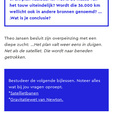
het touw uiteindelijk? Wordt die 36.000 km
wellicht ook in andere bronnen genoemd? ...
.Wat is je conclusie?
Theo Jansen besluit zijn overpeinzing met een
diepe zucht:
…Het plan valt weer eens in duigen.
Net als de satelliet. Die wordt naar beneden
getrokken.
Bestudeer de volgende bijlessen. Noteer alles
wat bij jou vragen oproept.
*
Satellietbanen
*
Gravitatiewet van Newton.